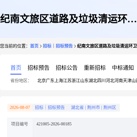
纪南文旅区道路及垃圾清运环卫
您当前的位置：
首页
招标｜招标预告
纪南文旅区道路及垃圾清运环卫
作业征求意见公告
首页
招标预告
招标公告
重新招标
中标通知
省份地区：
北京
广东
上海
江苏
浙江
山东
湖北
四川
河北
河南
天津
山
2026-08-07
招标｜招标预告
湖北省
|
荆州市
|
荆州区
项目编号
421005-2026-00185