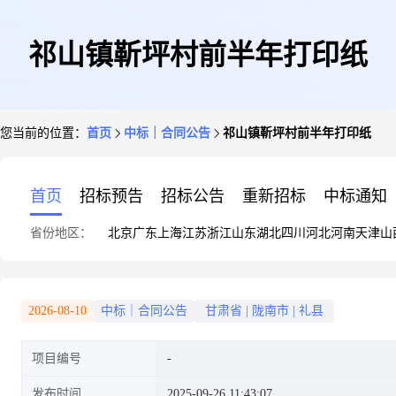
祁山镇靳坪村前半年打印纸
您当前的位置：
首页
中标｜合同公告
祁山镇靳坪村前半年打印纸
首页
招标预告
招标公告
重新招标
中标通知
省份地区：
北京
广东
上海
江苏
浙江
山东
湖北
四川
河北
河南
天津
山
2026-08-10
中标｜合同公告
甘肃省
|
陇南市
|
礼县
项目编号
发布时间
2025-09-26 11:43:07