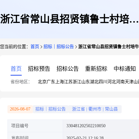
浙江省常山县招贤镇鲁士村培牛
您当前的位置：
首页
招标｜招标公告
浙江省常山县招贤镇鲁士村培牛
坞玻璃用石英砂岩矿普查
首页
招标预告
招标公告
重新招标
中标通知
省份地区：
北京
广东
上海
江苏
浙江
山东
湖北
四川
河北
河南
天津
山
2026-08-07
招标｜招标公告
浙江省
|
衢州市
|
常山县
项目编号
330481202502210050
发布时间
2025-02-21 12:16:28