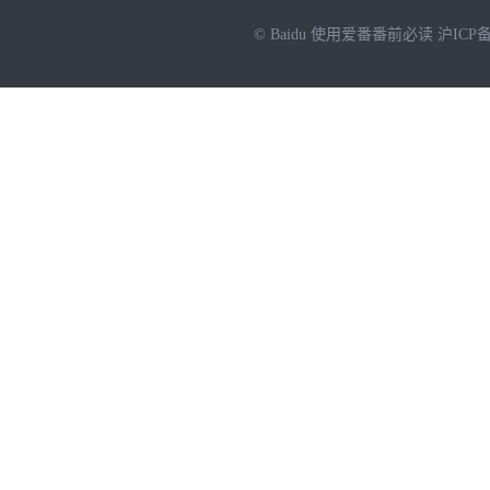
© Baidu
使用爱番番前必读
沪ICP备
NEW
HOT
暂时没有搜索结果…