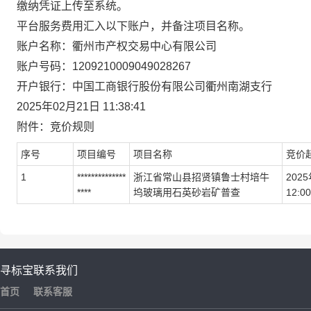
缴纳凭证上传至系统。
平台服务费用汇入以下账户，并备注项目名称。
账户名称：衢州市产权交易中心有限公司
账户号码：1209210009049028267
开户银行：中国工商银行股份有限公司衢州南湖支行
2025年02月21日 11
:38:41
附件：竞价规则
序号
项目编号
项目名称
竞价
1
**************
浙江省常山县招贤镇鲁士村培牛
2025
****
坞玻璃用石英砂岩矿普查
12
:00
寻标宝
联系我们
首页
联系客服