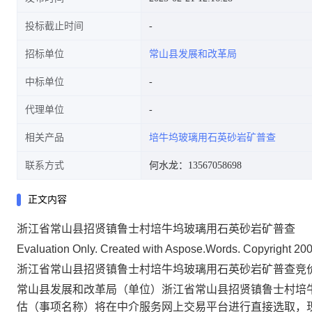
投标截止时间
招标单位
常山县发展和改革局
中标单位
代理单位
相关产品
培牛坞玻璃用石英砂岩矿普查
联系方式
何水龙：13567058698
正文内容
浙江省常山县招贤镇鲁士村培牛坞玻璃用石英砂岩矿普查
Evaluation Only. Created with Aspose.Words. Copyright 20
浙江省常山县招贤镇鲁士村培牛坞玻璃用石英砂岩矿普查
竞
常山县发展和改革局
（单位）
浙江省常山县招贤镇鲁士村培
估
（
事项名称
）
将在中介服务网上交易平台进行
直接选取
，