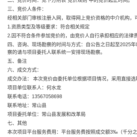
二、竞价时间：见下方附表“竞价规则”中的竞价起止时间。
三、
竞价
人条件：
经相关部门审核注册入网，取得网上
竞价
资格的中介机构，
1.资质类型及等级要求：符合相关规定
2.
因不符合条件参加竞价的，由
竞价
人自行承担相应的法律
四、咨询、现场勘察的时间与方式
：
自公告之日起至
2025
年
察的请与项目委托人联系统一安排现场勘察。
五、备注
六、成交方式：
成交办法：
本次竞价由委托单位根据项目情况，采用直接选
项目单位联系人：
何水龙
联系电话：
13567058698
联系地址：
常山县
项目委托单位：
常山县发展和改革局
七、其他
本次项目平台服务费用：平台服务费按照成交额3‰（
千分