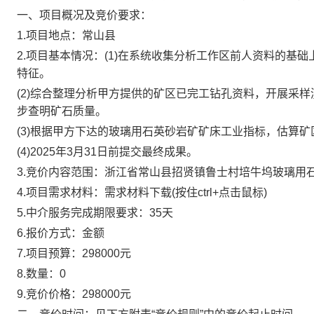
一、项目概况及竞价要求：
1.项目地点：
常山县
2.项目基本情况：
(1)
在系统收集分析工作区前人资料的基础
特征。
(2)综合整理分析甲方提供的矿区已完工钻孔资料，开展采
步查明矿石质量。
(3)根据甲方下达的玻璃用石英砂岩矿矿床工业指标，估算
(4)2025年3月31日前提交最终成果。
3.竞价内容范围：
浙江省常山县招贤镇鲁士村培牛坞玻璃用
4.项目需求材料：
需求材料下载(按住ctrl+点击鼠标)
5
.中介服务完成期限要求：
35
天
6.报价方式：
金额
7.项目预算：
298000
元
8.数量：
0
9.竞价价格：
298000
元