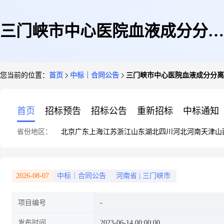
三门峡市中心医院血液成分分离
您当前的位置：
首页
中标｜合同公告
三门峡市中心医院血液成分分离
机采购项目
首页
招标预告
招标公告
重新招标
中标通知
省份地区：
北京
广东
上海
江苏
浙江
山东
湖北
四川
河北
河南
天津
山
2026-08-07
中标｜合同公告
河南省
|
三门峡市
项目编号
发布时间
2023-06-14 00:00:00