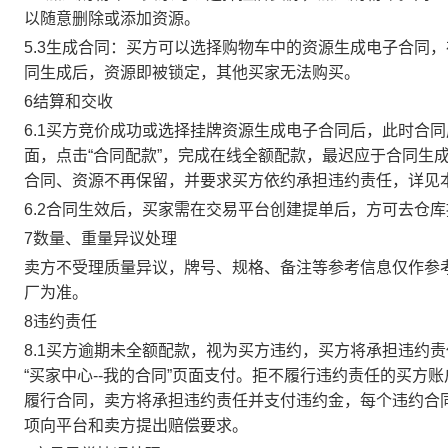
以随意删除或添加资源。
5.3生成合同：买方可以选择购物车中的资源生成电子合同
同生成后，资源即被锁定，其他买家无法购买。
6结算和交收
6.1买方竞价成功或选择挂牌资源生成电子合同后，此时合同
面，点击“合同配款”，完成在线全额配款，最迟应于合同生成当
合同、资源不再保留，并要求买方依约承担违约责任，详见
6.2合同生效后，买家需在交易平台创建提单后，方可去仓
7数量、重量异议处理
卖方不受理质量异议，牌号、规格、备注等参考信息仅作参
厂为准。
8违约责任
8.1买方逾期未全额配款，视为买方违约，买方将承担违约
“买家中心--我的合同”页面支付。拒不履行违约责任的买
履行合同，卖方将承担违约责任并支付违约金，每个违约合同
项向平台和卖方提出赔偿要求。