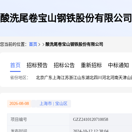
酸洗尾卷宝山钢铁股份有限公司
您当前的位置：
首页
酸洗尾卷宝山钢铁股份有限公司
首页
招标预告
招标公告
重新招标
中标通知
省份地区：
北京
广东
上海
江苏
浙江
山东
湖北
四川
河北
河南
天津
山
2026-08-08
上海市
|
宝山区
项目编号
GZZ2410120710058
发布时间
2024-10-12 12:38:04