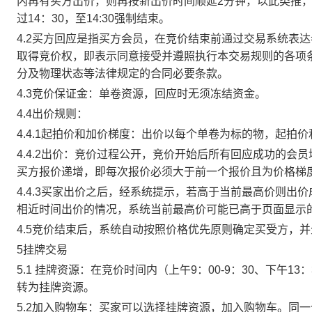
内再有买方出价，则再按新出价时间顺延2分钟，以此类推
过14：30，至14:30强制结束。
4.2买方回应是指买方会员，在竞价结束前通过交易系统表
取得竞价权，即表示同意接受并遵照执行本交易规则的各项
分及物理状态等法律规定的合同必要条款。
4.3竞价保证金：单卷资源，回应时无须冻结资金。
4.4出价规则：
4.4.1起拍价和加价梯度：出价以每个单卷为标的物，起拍
4.4.2出价：竞价过程公开，竞价开始后所有回应成功的
买方报价递增，即每次报价必须大于前一个报价且为价格梯
4.4.3买家出价之后，经系统提示，若高于当前最高价则
相近时间出价的情况，系统当前最高价可能已高于页面显示
4.5竞价结束后，系统自动按照价格优先原则确定买受方，
5挂牌交易
5.1 挂牌资源：在竞价时间内（上午9：00-9：30、下午1
转为挂牌资源。
5.2加入购物车：买家可以选择挂牌资源，加入购物车。同