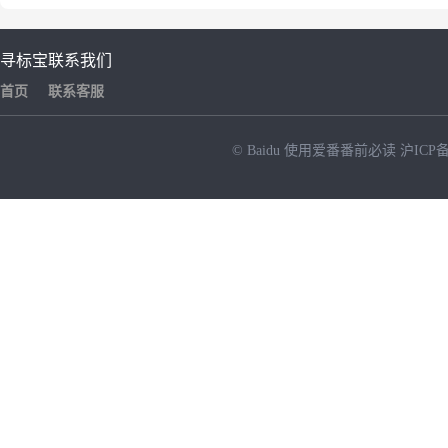
寻标宝
联系我们
首页
联系客服
© Baidu
使用爱番番前必读
沪ICP备
NEW
HOT
暂时没有搜索结果…