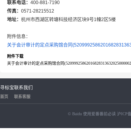
联系电话：
400-881-7190
传真：
0571-28215512
地址：
杭州市西湖区转塘科技经济区块9号1幢2区5楼
附件信息：
关于会计审计的定点采购馆合同(5209992586201682831363202
附件下载
关于会计审计的定点采购馆合同(52099925862016828313632025000002)
寻标宝
联系我们
首页
联系客服
© Baidu
使用爱番番前必读
沪ICP备
NEW
HOT