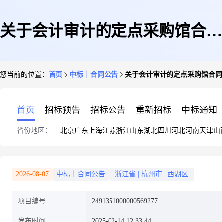
关于会计审计的定点采购馆合同
您当前的位置：
首页
中标｜合同公告
关于会计审计的定点采购馆合同
公告
首页
招标预告
招标公告
重新招标
中标通知
省份地区：
北京
广东
上海
江苏
浙江
山东
湖北
四川
河北
河南
天津
山
2026-08-07
中标｜合同公告
浙江省
|
杭州市
|
西湖区
项目编号
2491351000000569277
发布时间
2025-02-14 12:33:44