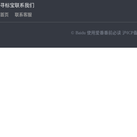
寻标宝
联系我们
首页
联系客服
© Baidu
使用爱番番前必读
沪ICP备
NEW
HOT
暂时没有搜索结果…