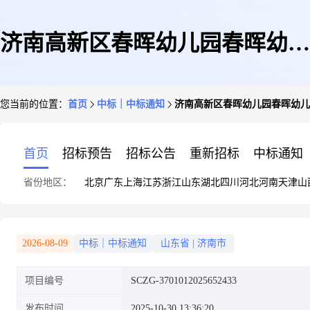
济南高新区春晖幼儿园春晖幼儿
您当前的位置：
首页
中标｜中标通知
济南高新区春晖幼儿园春晖幼儿
园办公用品网上商城超市直购成
首页
招标预告
招标公告
重新招标
中标通知
省份地区：
北京
广东
上海
江苏
浙江
山东
湖北
四川
河北
河南
天津
山
交结果公告
2026-08-09
中标｜中标通知
山东省
|
济南市
项目编号
SCZG-3701012025652433
发布时间
2025-10-30 13:36:20