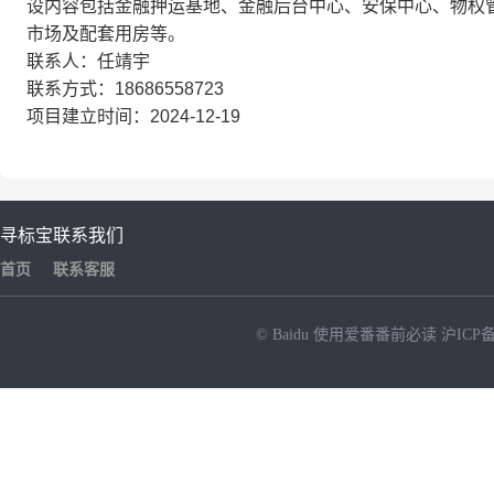
设内容包括金融押运基地、金融后台中心、安保中心、物权
市场及配套用房等。
联系人：任靖宇
联系方式：18686558723
项目建立时间：2024-12-19
寻标宝
联系我们
首页
联系客服
© Baidu
使用爱番番前必读
沪ICP备
NEW
HOT