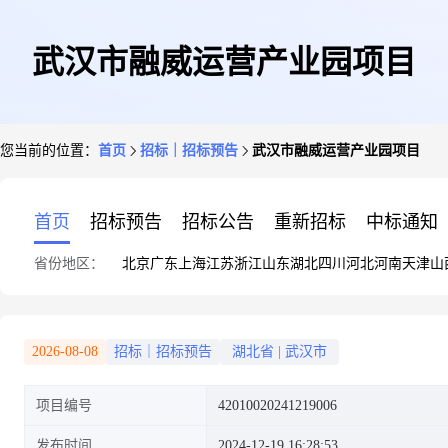
武汉市融威运营产业园项目
您当前的位置：
首页
招标｜招标预告
武汉市融威运营产业园项目
首页
招标预告
招标公告
重新招标
中标通知
省份地区：
北京
广东
上海
江苏
浙江
山东
湖北
四川
河北
河南
天津
山
2026-08-08
招标｜招标预告
湖北省
|
武汉市
项目编号
42010020241219006
发布时间
2024-12-19 16:28:53