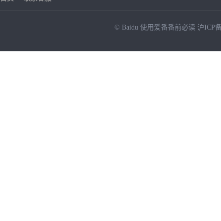
© Baidu
使用爱番番前必读
沪ICP备
NEW
HOT
暂时没有搜索结果…