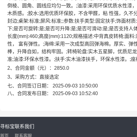
倒棱、圆角、圆线应均匀一致。;油漆:采用环保优质水性漆，
木质感。;胶水:选用优质环保胶，不含甲醛，粘 性强，久不分层
封边;桌架:标准;屏风:标准;;参数:扶手类型:固定扶手;饰面材质:
下;是否可旋转:是;是否可升降:是;是否可滑动:是;是否支持人体工程学
长度(mm):460;高度(mm):1120;规格描述:中背真皮转椅
性， 富有弹性。;海绵:采用一次成型高回弹海棉。厚实、弹
棒，升降自如，结构牢固。;转椅轮盘:实木五星脚，优质尼龙
准;油漆:环保水性漆。;扶手:实木油漆扶手，环保水性漆。;
2、合同金额（元）：2850.0
3、采购方式：直接选定
七、合同签订日期：
2025-09-03 10:50:00
八、合同发布日期：
2025-09-03 10:52:40
寻标宝
联系我们
首页
联系客服