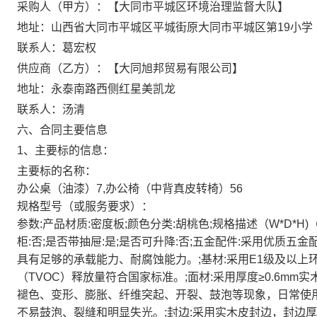
采购人（甲方）：【大同市平城区环境治理监督大队】
地址：山西省大同市平城区平城街原大同市平城区第19小学
联系人：葛宏权
供应商（乙方）：【大同旭邦贸易有限公司】
地址：永泰南路西侧红星美凯龙
联系人：汤清
六、合同主要信息
1、主要标的信息：
主要标的名称：
办公桌（油漆）7,办公椅（中背真皮转椅）56
规格型号（或服务要求）：
参数:产品材质:密度板;颜色分类:胡桃色;规格描述（W*D*H)（m
柜:否;是否带抽屉:是;是否可升降:否;五金配件:采用优质
具有足够的承载能力、耐腐蚀能力。;基材:采用E1级及以
（TVOC）释放量符合国家标准。;面材:采用厚度≥0.6m
褪色、变形、膨胀、纤维突起、开裂、鼓泡等现象，日常使
不易鼓泡、裂缝和明显失光。;封边:采用实木皮封边，封边厚