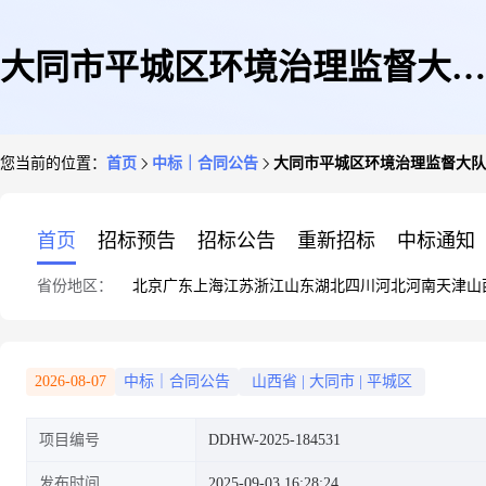
大同市平城区环境治理监督大队
您当前的位置：
首页
中标｜合同公告
大同市平城区环境治理监督大队
办公桌等直接选定采购合同
首页
招标预告
招标公告
重新招标
中标通知
省份地区：
北京
广东
上海
江苏
浙江
山东
湖北
四川
河北
河南
天津
山
2026-08-07
中标｜合同公告
山西省
|
大同市
|
平城区
项目编号
DDHW-2025-184531
发布时间
2025-09-03 16:28:24