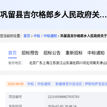
巩留县吉尔格郎乡人民政府关于
您当前的位置：
首页
中标｜中标通知
巩留县吉尔格郎乡人民政府关于
消防警铃的网上超市采购项目成
首页
招标预告
招标公告
重新招标
中标通知
省份地区：
北京
广东
上海
江苏
浙江
山东
湖北
四川
河北
河南
天津
山
交公告
2026-08-09
中标｜中标通知
新疆维吾尔自治区
|
伊犁哈萨克自
项目编号
2221101000027035763
发布时间
2026-02-05 20:48:24