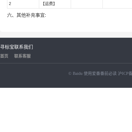
2
【运费】
六、其他补充事宜:
寻标宝
联系我们
首页
联系客服
© Baidu
使用爱番番前必读
沪ICP备
NEW
HOT