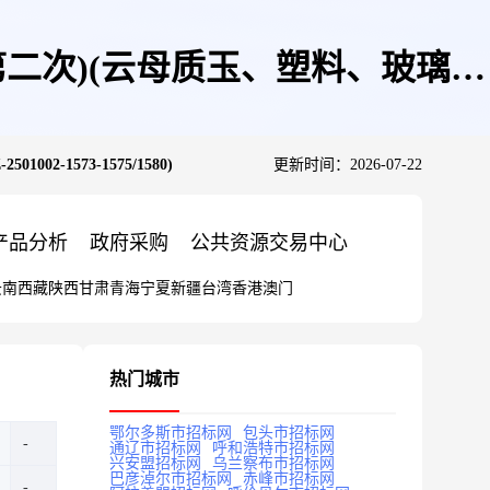
二次)(云母质玉、塑料、玻璃、
1573-1575/1580)
更新时间：2026-07-22
580)
产品分析
政府采购
公共资源交易中心
云南
西藏
陕西
甘肃
青海
宁夏
新疆
台湾
香港
澳门
热门城市
鄂尔多斯市招标网
包头市招标网
通辽市招标网
呼和浩特市招标网
兴安盟招标网
乌兰察布市招标网
巴彦淖尔市招标网
赤峰市招标网