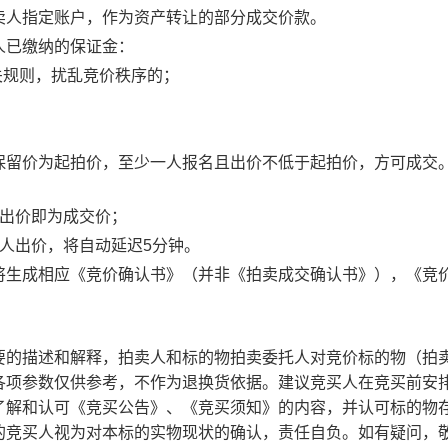
卖人指定账户，作为资产转让的部分成交价款。
人已缴纳的保证金：
关规则，扰乱竞价秩序的；
。
保留价为起拍价，至少一人报名且出价不低于起拍价，方可成交
后出价即为成交价；
人出价，将自动延迟5分钟。
将生成相应《竞价确认书》（并非《拍卖成交确认书》），《竞
要的描述和解释，拍卖人和标的物拍卖委托人对竞价标的物（拍
各项参数仅供参考，不作为退换货依据。建议竞买人在竞买前安
了解和认可《竞买公告》、《竞买须知》的内容，并认可标的物
的竞买人视为对本标的实物现状的确认，责任自负。如有疑问，