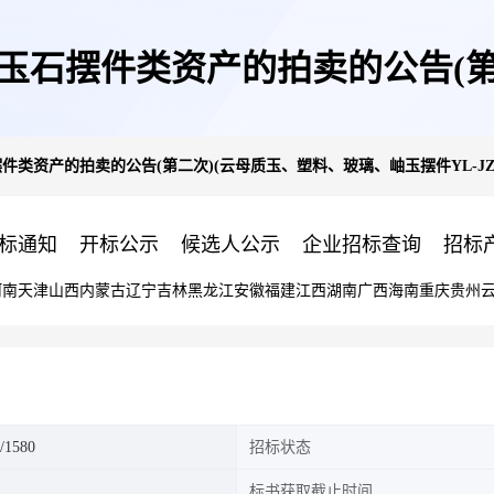
批玉石摆件类资产的拍卖的公告(第
产的拍卖的公告(第二次)(云母质玉、塑料、玻璃、岫玉摆件YL-JZ-2501002-
件YL-JZ-2501002-1573-1575/1
标通知
开标公示
候选人公示
企业招标查询
招标
河南
天津
山西
内蒙古
辽宁
吉林
黑龙江
安徽
福建
江西
湖南
广西
海南
重庆
贵州
/1580
招标状态
标书获取截止时间