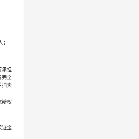
人；
行承担
备完全
兰拍卖
抗辩权
保证金