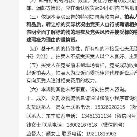
（2）邮寄标的的内容、数量。受让方在确认收货
邮、漏邮等情形，应在确认收货起24小时内与客服
（三）依据本竞买公告的特别提醒条款内容
，
拍卖
和品质，转让标的实际状况由竞买人自行或聘请相
表明全面了解标的物的瑕疵及竞买风险并接受标的
述瑕疵为理由的退换货。
（四）基于标的的特殊性，所有标的不接受七天无
书》为准），拍卖人不接受买受人以个人喜好、主
（五）买受人在竞买前未到现场看样，竞买成功收
起诉拍卖人，拍卖人为应诉而委托律师代理诉讼后
有向买受人追讨相关费用的权力。
（六）本规则其他未尽事宜，请向拍卖人咨询。
十、成交、交割及物流信息请通过槌响小程序查询:微信搜
发货联系人：
高女士联系电话：
15326028215
（微
联系人：东宁联系电话： 13451311134（微信同
钱女士
联系电话：
18002167818
（微信同号）
监督人：颜女士 联系电话：19211815963