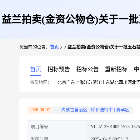
益兰拍卖(金资公物仓)关于一
您当前的位置：
首页
益兰拍卖(金资公物仓)关于一批玉石摆件类资
岫玉摆
首页
招标预告
招标公告
重新招标
中
省份地区：
北京
广东
上海
江苏
浙江
山东
湖北
四川
河北
2026-08-07
内蒙古自治区
|
呼和浩特市
|
赛罕区
项目编号
YL-JZ-2501002-1573-1575
发布时间
2025-10-19 08:53:12