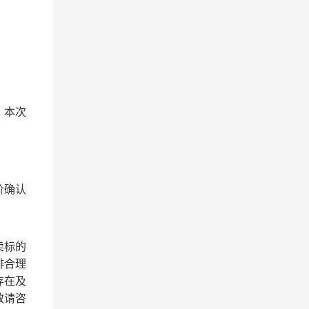
。本次
价确认
卖标的
排合理
存在及
敬请咨