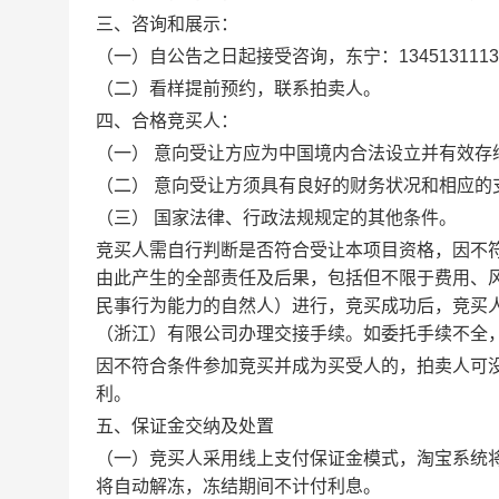
三、咨询和展示：
（一）自公告之日起接受咨询，东宁：13451311134 
（二）看样提前预约，联系拍卖人。
四、合格竞买人：
（一） 意向受让方应为中国境内合法设立并有效
（二） 意向受让方须具有良好的财务状况和相应的
（三） 国家法律、行政法规规定的其他条件。
竞买人需自行判断是否符合受让本项目资格，因不
由此产生的全部责任及后果，包括但不限于费用、
民事行为能力的自然人）进行，竞买成功后，竞买
（浙江）有限公司办理交接手续。如委托手续不全
因不符合条件参加竞买并成为买受人的，拍卖人可
利。
五、保证金交纳及处置
（一）竞买人采用线上支付保证金模式，淘宝系统
将自动解冻，冻结期间不计付利息。