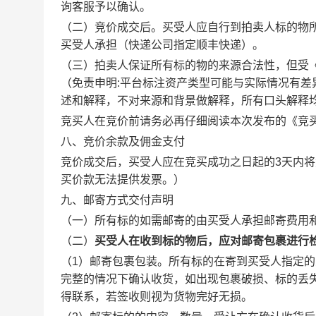
询客服予以确认。
（二）竞价成交后。买受人应自行到拍卖人标的物
买受人承担（快递公司指定顺丰快递）。
（三）拍卖人保证所有标的物的来源合法性，但受
（免责申明:平台标注资产类型可能与实际情况有
述和解释，不对来源和背景做解释，所有口头解释
竞买人在竞价前请务必再仔细阅读本次发布的《竞
八、竞价余款及佣金支付
竞价成交后，买受人应在竞买成功之日起的3天内将
买价款无法提供发票。）
九、邮寄方式交付声明
（一）所有标的如需邮寄的由买受人承担邮寄费用和
（二）
买受人在收到标的物后，应对邮寄包裹进行
（1）邮寄包裹包装。所有标的在寄到买受人指定
完整的情况下确认收货，如出现包裹破损、标的丢
得联系，若签收则视为货物完好无损。