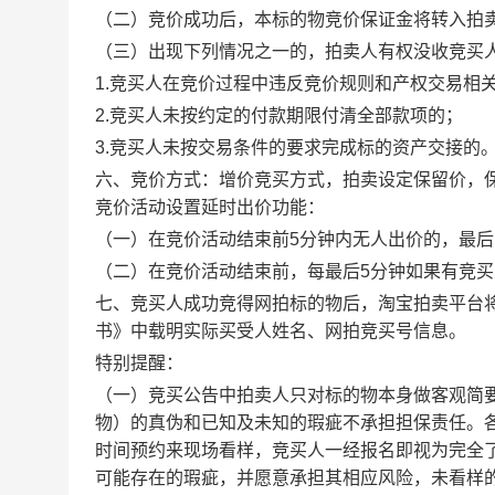
（二）竞价成功后，本标的物竞价保证金将转入拍
（三）出现下列情况之一的，拍卖人有权没收竞买
1.
竞买人在竞价过程中违反竞价规则和产权交易相
2.
竞买人未按约定的付款期限付清全部款项的；
3.
竞买人未按交易条件的要求完成标的资产交接的
六、竞价方式：增价竞买方式，拍卖设定保留价，
竞价活动设置延时出价功能：
（一）在竞价活动结束前5分钟内无人出价的，最
（二）在竞价活动结束前，每最后5分钟如果有竞买
七、竞买人成功竞得网拍标的物后，淘宝拍卖平台
书》中载明实际买受人姓名、网拍竞买号信息。
特别提醒：
（一）竞买公告中拍卖人只对标的物本身做客观简
物）的真伪和已知及未知的瑕疵不承担担保责任。
时间预约来现场看样，竞买人一经报名即视为完全
可能存在的瑕疵，并愿意承担其相应风险，未看样