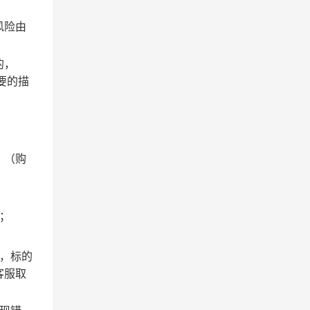
风险由
的，
要的描
。（购
；
，标的
客服取