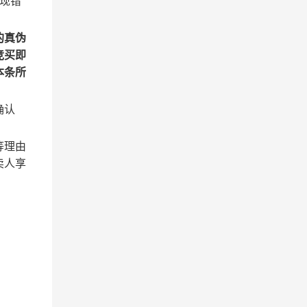
现错
的真伪
竞买即
本条所
确认
等理由
卖人享