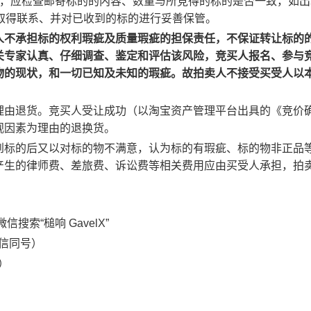
后，应检查邮寄标的的内容、数量与所竞得的标的是否一致，如出
取得联系、并对已收到的标的进行妥善保管。
人不承担标的权利瑕疵及质量瑕疵的担保责任，不保证转让标的
关专家认真、仔细调查、鉴定和评估该风险，竞买人报名、参与
物的现状，和一切已知及未知的瑕疵。故拍卖人不接受买受人以
理由退货。竞买人受让成功（以淘宝资产管理平台出具的《竞价
观因素为理由的退换货。
到标的后又以对标的物不满意，认为标的有瑕疵、标的物非正品
产生的律师费、差旅费、诉讼费等相关费用应由买受人承担，拍
索“槌响 GavelX”
信同号）
号）