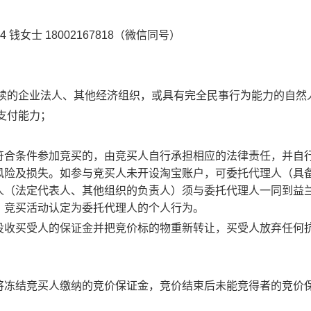
钱女士 18002167818（微信同号）
存续的企业法人、其他经济组织，或具有完全民事行为能力的自然
支付能力；
符合条件参加竞买的，由竞买人自行承担相应的法律责任，并自
风险及损失。
如参与竞买人未开设淘宝账户，可委托代理人（具
人（法定代表人、其他组织的负责人）须与委托代理人一同到益
，竞买活动认定为委托代理人的个人行为。
没收买受人的保证金并把竞价标的物重新转让，买受人放弃任何
将冻结竞买人缴纳的竞价保证金，竞价结束后未能竞得者的竞价