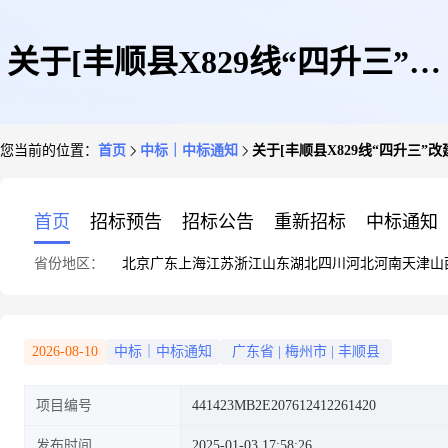
关于[丰顺县X829线“四升三”改
您当前的位置：
首页
中标｜中标通知
关于[丰顺县X829线“四升三
建工程项目施工图设计服务需
首页
招标预告
招标公告
重新招标
中标通知
省份地区：
北京
广东
上海
江苏
浙江
山东
湖北
四川
河北
河南
天津
山
求]中选结果的公告
2026-08-10
中标｜中标通知
广东省
|
梅州市
|
丰顺县
项目编号
441423MB2E207612412261420
发布时间
2025-01-03 17:58:26