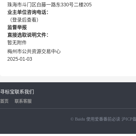
珠海市斗门区白藤一路东330号二楼205
业主单位咨询电话：
（登录后查看）
监督举报
直接选取说明文件：
暂无附件
梅州市公共资源交易中心
2025-01-03
寻标宝
联系我们
首页
联系客服
© Baidu
使用爱番番前必读
沪ICP备