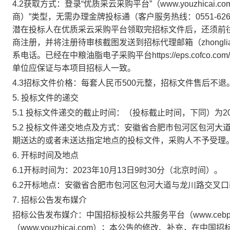
4.2
获取方式：登录“优质采云采购平台”（
www.youzhicai.co
商）”类型，无需办理金牌投标通（客户服务热线：
0551-62
潜在投标人在优质采云采购平台领取完招标文件后，还须前
商注册，并将注册待审核截图发送到招标代理邮箱（
zhongl
系电话。已经在中粮油脂电子采购平台
https://eps.cofco.com
单位应保证与本项目招标人一致。
4.3
招标文件价格：每套人民币
500
元整，招标文件售后不退
5.
投标文件的递交
5.1
投标文件递交的截止时间：（投标截止时间，下同）为
2
5.2
投标文件递交地点及方式：
安徽省合肥市包河区包河大
期送达的或者未送达指定地点的投标文件，采购人不予受理
6.
开标时间及地点
6.1
开标时间为：
2023
年
10
月
13
日
9
时
30
分
（北京时间）
。
6.2
开标地点：安徽省合肥市包河区包河大道与龙川路交叉口
7.
招标公告发布媒介
招标公告发布媒介：中国招标投标公共服务平台（
www.cebp
（
www.youzhicai.com
）；本公告的修改、补充，在中国招