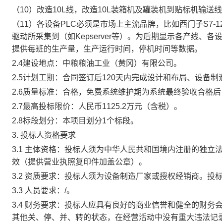
（
1
0
）改造
10L
线，改造
10L
装箱机及罐装机到贴标机输送线
（
1
1
）各设备
PLC
必须是市场上主流品牌，比如西门子
S7-1
驱动所采集到（如
Kepserver
等）。为后期显示各产线、各
提供每班的生产量，生产运行时间，停机时间等数据。
2.4
建设地点：中粮粮油工业（黄冈）有限公司。
2.5
计划工期：合同签订后
120
天内完成设计和布局、设备制
2.6
质量标准：合格，免费系统维护期为系统最终验收合格后
2.7
最高投标限价：人民币
1125.2
万元（含税）。
2.8
标段划分：本项目划分
1
个标段。
3.
投标人资格要求
3.1
主体资格：投标人须为中华人民共和国境内注册的独立
效（提供营业执照复印件加盖公章）。
3.2
资质要求：投标人须为设备制造厂家或授权经销商。投
3.3
人员要求：
/
。
3.4
财务要求：投标人应具有良好的商业信誉和健全的财务
其他关、停、并、转的状态，在经营活动中没有重大违法记