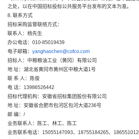
之处，以在中国招标投标公共服务平台发布的文本为准。
8.
联系方式
招标采购监督联络方式：
联系人：杨先生
办公电话：
010-85019439
电子邮箱：
yanghaochen@cofco.com
招标人：中粮粮油工业（黄冈）有限公司
地 址：
湖北省黄冈市黄州区中粮大道
1
号
联 系 人：陈俊
电 话：
13986526442
招标代理机构：安徽省招标集团股份有限公司
地 址：安徽省合肥市包河区包河大道
236
号
邮 编：
/
业务联系人：陈工、林工、陈工
业务联系电话：
15055147093
、
18755184265
、
186551012