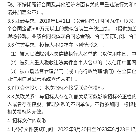
取、不按期履行合同及其他经济方面有关的严重违法行为和
诺并加盖公章）。
3.5
业绩要求：
2019
年
1
月
1
日（以合同签订时间为准）以来
个合同金额
500
万元以上的类似包装生产线业绩。（提供加
现场参观，业绩合同须体现合同总金额、合同签订时间、合
3.6
信誉要求：投标人不得存在下列情形之一：
（
1
）被人民法院列入失信被执行人名单的（以信用中国、
（
2
）被列入重大税收违法案件当事人名单的（以信用中国
（
3
）被市场监督管理部门（或工商行政管理部门）在全国
业信用信息公示系统查询为准）。
3.7
联合体投标：本次招标不接受联合体投标。
3.8
关联关系：与招标人存在利害关系可能影响招标公正性
人或者存在控股、管理关系的不同单位，不得参加同一标段
相关投标均无效。
4.
招标文件的获取
4.1
招标文件获取时间：
2023
年
9
月
20
日至
2023
年
9
月
28
日
17