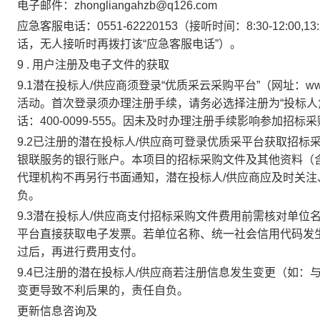
电子邮件：
zhongliangahzb@q126.com
应急客服电话：
0551-62220153
（接听时间：
8:30-12:00,13
话，无人接听时再拨打该
“
应急客服电话
”
）。
9
.
用户注册及电子文件的获取
9.1
潜在投标人
/
供应商须登录
“
优质采云采购平台
”
（网址：
ww
活动。
首次登录须办理注册手续，请务必选择注册为
“
投标人
话：
400-0099-555
。因未及时办理注册手续影响参加招标采
9.2
已注册的潜在投标人
/
供应商可登录优质采平台获取招标
银联服务的银行账户。本项目的招标采购文件及其他资料（
代理机构不再另行书面通知，潜在投标人
/
供应商应及时关注
负。
9.3
潜在投标人
/
供应商支付招标采购文件费用前需核对单位
平台直接获取电子发票。若单位名称、统一社会信用代码发
过后，再进行费用支付。
9.4
已注册的潜在投标人
/
供应商若注册信息发生变更（如：
变更导致不利后果的，责任自负。
更新信息咨询及