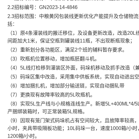
2.2
招标编号：
GN2023-14-4846
2.3
招标范围：中粮黄冈包装线更新优化产能提升及仓储物流
括：
（
1
）原
4
条灌装线的搬迁移位，及设备更新改造，改造
20L
间距加大
1
米，保证空瓶到罐装线
11
瓶，不出现断瓶现象；
（
2
）重新划分各功能区，满足
2
个班的辅料暂存要求。
（
3
）吹瓶机位置移动，增加瓶胚翻斗机。
（
4
）
5L
线灯检移到灌装区外面，码垛机移动及抓手改造（
（
5
）码垛区集中改造，采用集中供板系统
，
实现自动进出
（
6
）增加捆扎机，增加部分输送链，实现自动捆轧带
（
7
）更换现有故障率较高的
5L
吹瓶机。
（
8
）实现
5L
生产线与小规格连线生产。新增
5L+400ML*4/5
产捆绑装箱时，可正常装箱
5L
规格
。
（
9
）因现有笼门架式码垛机占有空间较大，且故障率较高
小时，夹具带吸隔板功能；
10L
码垛一
台，
速度
1000
箱
/
小时
1200
箱
/
小时
。