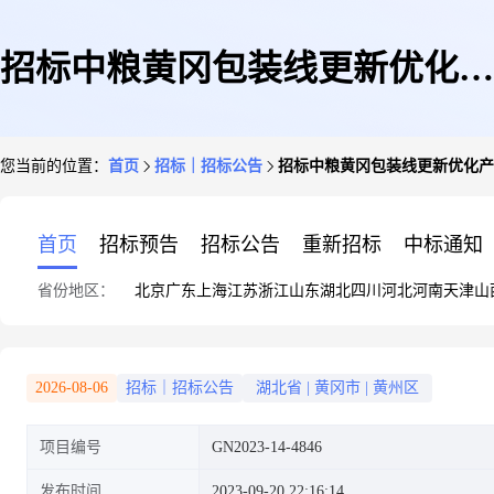
招标中粮黄冈包装线更新优化产
您当前的位置：
首页
招标｜招标公告
招标中粮黄冈包装线更新优化产能
能提升及仓储物流扩建...购招标
首页
招标预告
招标公告
重新招标
中标通知
省份地区：
北京
广东
上海
江苏
浙江
山东
湖北
四川
河北
河南
天津
山
公告
2026-08-06
招标｜招标公告
湖北省
|
黄冈市
|
黄州区
项目编号
GN2023-14-4846
发布时间
2023-09-20 22:16:14