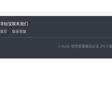
寻标宝
联系我们
首页
联系客服
© Baidu
使用爱番番前必读
沪ICP备
NEW
HOT