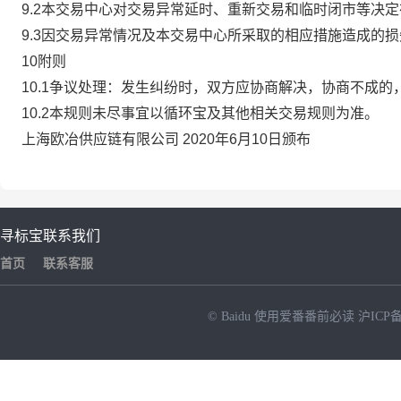
9.2本交易中心对交易异常延时、重新交易和临时闭市等决
9.3因交易异常情况及本交易中心所采取的相应措施造成的
10附则
10.1争议处理：发生纠纷时，双方应协商解决，协商不成
10.2本规则未尽事宜以循环宝及其他相关交易规则为准。
上海欧冶供应链有限公司 2020年6月10日颁布
寻标宝
联系我们
首页
联系客服
© Baidu
使用爱番番前必读
沪ICP备
NEW
HOT