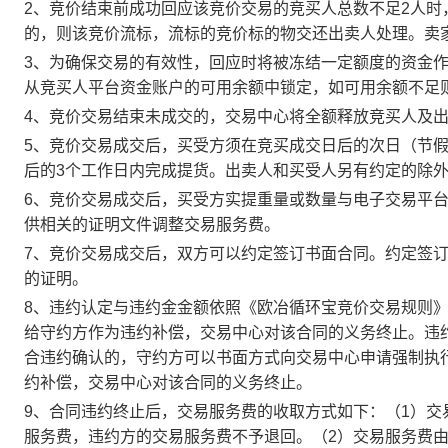
2、竞价结束前成功回应该竞价交易的竞买人总数不足2人
的，则该竞价流标，流标的竞价标的物交还出卖人处理。卖
3、为确保交易的有效性，回应时将被冻结一定额度的资金
从竞买人平台资金账户的可用余额中锁定，如可用余额不足
4、竞价交易结束未成交的，交易中心将全额释放竞买人及
5、竞价交易成交后，买受方须在竞买成交日后的次日（节假
后的3个工作日内完成提货。出卖人和买受人另有约定的除
6、竞价交易成交后，买受方实提重量或数量与电子交易平
供相关的证明文件调整交易服务费。
7、竞价交易成交后，双方可以约定签订书面合同。约定签
的证明。
8、违约认定与违约金金额依照《欧冶循环宝竞价交易规则
给守约方作为违约补偿，交易中心对该合同的义务终止。违
合违约确认的，守约方可以书面方式向交易中心申请强制执
约补偿，交易中心对该合同的义务终止。
9、合同违约终止后，交易服务费的收取方式如下：（1）
服务费，违约方的交易服务费不予退回。（2）交易服务费