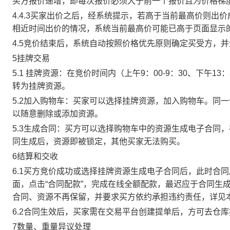
买方报价递增，即每次报价必须大于前一个报价且为价格梯
4.4.3买家出价之后，经系统提示，若高于当前最高价则
相近时间出价的情况，系统当前最高价可能已高于页面显示
4.5竞价结束后，系统自动按照价格优先原则确定买受方，
5挂牌交易
5.1 挂牌资源：在竞价时间内（上午9：00-9：30、下午1
转为挂牌资源。
5.2加入购物车：买家可以选择挂牌资源，加入购物车。同
以随意删除或添加资源。
5.3生成合同：买方可以选择购物车中的资源生成电子合同
同生成后，资源即被锁定，其他买家无法购买。
6结算和交收
6.1买方竞价成功或选择挂牌资源生成电子合同后，此时合同
面，点击“合同配款”，完成在线全额配款，最迟应于合同生成当
合同、资源不再保留，并要求买方依约承担违约责任，详见
6.2合同生效后，买家需在交易平台创建提单后，方可去仓
7数量、重量异议处理