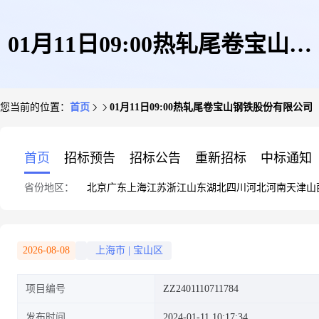
01月11日09:00热轧尾卷宝山钢
您当前的位置：
首页
01月11日09:00热轧尾卷宝山钢铁股份有限公司
铁股份有限公司
首页
招标预告
招标公告
重新招标
中标通知
省份地区：
北京
广东
上海
江苏
浙江
山东
湖北
四川
河北
河南
天津
山
2026-08-08
上海市
|
宝山区
项目编号
ZZ2401110711784
发布时间
2024-01-11 10:17:34