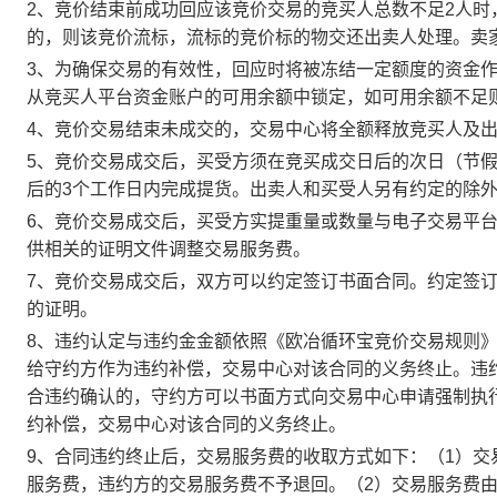
2、竞价结束前成功回应该竞价交易的竞买人总数不足2人
的，则该竞价流标，流标的竞价标的物交还出卖人处理。卖
3、为确保交易的有效性，回应时将被冻结一定额度的资金
从竞买人平台资金账户的可用余额中锁定，如可用余额不足
4、竞价交易结束未成交的，交易中心将全额释放竞买人及
5、竞价交易成交后，买受方须在竞买成交日后的次日（节假
后的3个工作日内完成提货。出卖人和买受人另有约定的除
6、竞价交易成交后，买受方实提重量或数量与电子交易平
供相关的证明文件调整交易服务费。
7、竞价交易成交后，双方可以约定签订书面合同。约定签
的证明。
8、违约认定与违约金金额依照《欧冶循环宝竞价交易规则
给守约方作为违约补偿，交易中心对该合同的义务终止。违
合违约确认的，守约方可以书面方式向交易中心申请强制执
约补偿，交易中心对该合同的义务终止。
9、合同违约终止后，交易服务费的收取方式如下：（1）
服务费，违约方的交易服务费不予退回。（2）交易服务费