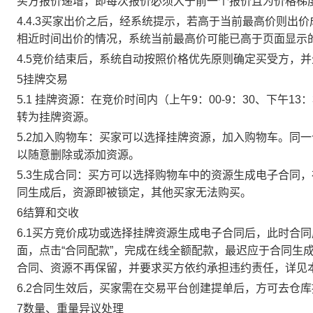
买方报价递增，即每次报价必须大于前一个报价且为价格梯
4.4.3买家出价之后，经系统提示，若高于当前最高价则
相近时间出价的情况，系统当前最高价可能已高于页面显示
4.5竞价结束后，系统自动按照价格优先原则确定买受方，
5挂牌交易
5.1 挂牌资源：在竞价时间内（上午9：00-9：30、下午1
转为挂牌资源。
5.2加入购物车：买家可以选择挂牌资源，加入购物车。同
以随意删除或添加资源。
5.3生成合同：买方可以选择购物车中的资源生成电子合同
同生成后，资源即被锁定，其他买家无法购买。
6结算和交收
6.1买方竞价成功或选择挂牌资源生成电子合同后，此时合同
面，点击“合同配款”，完成在线全额配款，最迟应于合同生成当
合同、资源不再保留，并要求买方依约承担违约责任，详见
6.2合同生效后，买家需在交易平台创建提单后，方可去仓
7数量、重量异议处理