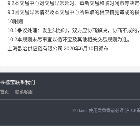
9.2本交易中心对交易异常延时、重新交易和临时闭市等决
9.3因交易异常情况及本交易中心所采取的相应措施造成的
10附则
10.1争议处理：发生纠纷时，双方应协商解决，协商不成
10.2本规则未尽事宜以循环宝及其他相关交易规则为准。
上海欧冶供应链有限公司 2020年6月10日颁布
寻标宝
联系我们
首页
联系客服
© Baidu
使用爱番番前必读
沪ICP备
NEW
HOT