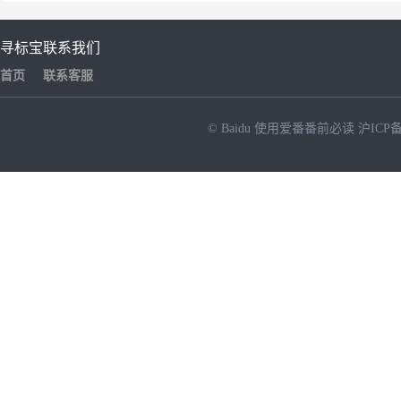
寻标宝
联系我们
首页
联系客服
© Baidu
使用爱番番前必读
沪ICP备
NEW
HOT
暂时没有搜索结果…