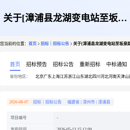
关于[漳浦县龙湖变电站至坂泉
您当前的位置：
首页
招标｜招标公告
关于[漳浦县龙湖变电站至坂泉
路电力管道及电缆敷设工程]选
首页
招标预告
招标公告
重新招标
中标通知
省份地区：
北京
广东
上海
江苏
浙江
山东
湖北
四川
河北
河南
天津
山
取[工程造价咨询]的采购公告
2026-08-07
招标｜招标公告
福建省
|
漳州市
|
漳浦县
项目编号
发布时间
2026-05-13 15:12:09