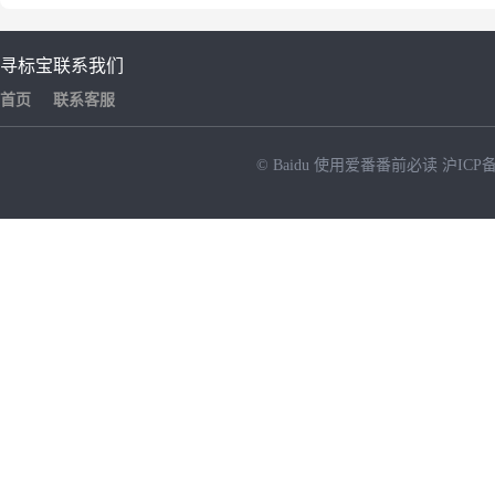
寻标宝
联系我们
首页
联系客服
© Baidu
使用爱番番前必读
沪ICP备
NEW
HOT
暂时没有搜索结果…