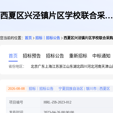
西夏区兴泾镇片区学校联合采购
您当前的位置：
首页
招标｜招标公告
西夏区兴泾镇片区学校联合采购
校服项目公开招标公告
首页
招标预告
招标公告
重新招标
中标通知
省份地区：
北京
广东
上海
江苏
浙江
山东
湖北
四川
河北
河南
天津
山
2026-08-08
招标｜招标公告
宁夏回族自治区
|
银川市
|
西夏区
项目编号
HRL-ZB-2023-012
发布时间
2023-04-26 00:00:00