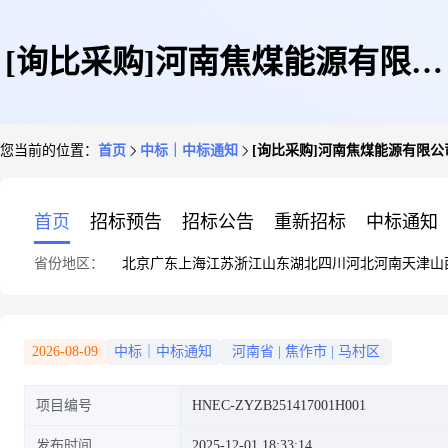
[询比采购]河南焦煤能源有限公
您当前的位置：
首页
中标｜中标通知
[询比采购]河南焦煤能源有限
司九里山矿电力系统智能监控平
首页
招标预告
招标公告
重新招标
中标通知
省份地区：
北京
广东
上海
江苏
浙江
山东
湖北
四川
河北
河南
天津
山
台采购成交结果公告
2026-08-09
中标｜中标通知
河南省
|
焦作市
|
马村区
项目编号
HNEC-ZYZB251417001H001
发布时间
2025-12-01 18:33:14