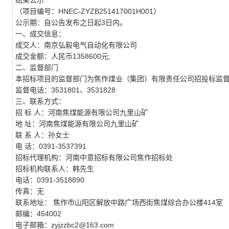
结果公示
（项目编号：
HNEC-ZYZB251417001H001
）
公示期：自公告发布之日起
3
日内。
一、成交信息：
成交人：南京弘毅电气自动化有限公司
成交金额：人民币
1358600
元
;
二、监督部门
本招标项目的监督部门为焦作煤业（集团）有限责任公司招投标监
监督电话：
3531801
、
3531828
三、
联系方式：
招 标 人：河南焦煤能源有限公司九里山矿
地 址：河南焦煤能源有限公司九里山矿
联 系 人：孙女士
电 话：
0391-3537391
招标代理机构：河南中意招标有限公司焦作招标处
招标机构联系人：韩先生
电话：
0391-3518890
传真：无
联系地址： 焦作市山阳区解放中路广场西街焦煤综合办公楼
414
室
邮编：
454002
电子邮箱：
zyjzzbc2@163.com