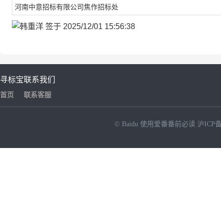
河南中意招标有限公司焦作招标处
寻标宝
联系我们
首页
联系客服
© Baidu
使用爱番番前必读
沪ICP备
NEW
HOT