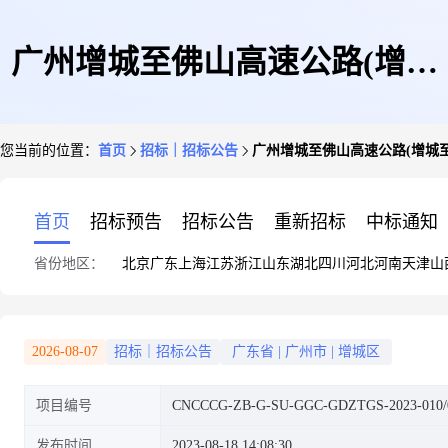
广州增城至佛山高速公路(增城
您当前的位置：
首页
招标｜招标公告
广州增城至佛山高速公路(增城至天
至天河段)工程项目SG02~SG06
首页
招标预告
招标公告
重新招标
中标通知
省份地区：
北京
广东
上海
江苏
浙江
山东
湖北
四川
河北
河南
天津
山
合同段土建施工(SG06合同段)-
2026-08-07
招标｜招标公告
广东省
|
广州市
|
增城区
项目编号
CNCCCG-ZB-G-SU-GGC-GDZTGS-2023-010/
一工区悬灌梁工程劳务分包项目
发布时间
2023-08-18 14:08:30