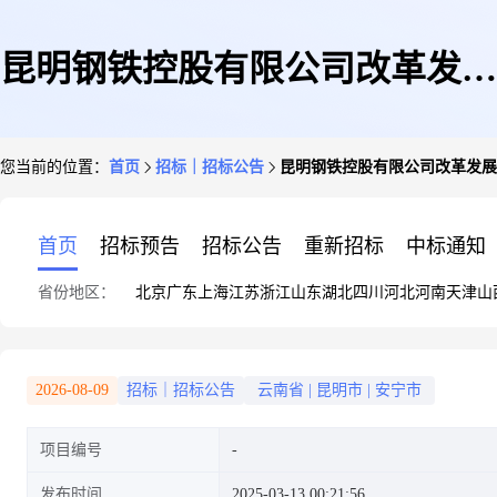
昆明钢铁控股有限公司改革发展
您当前的位置：
首页
招标｜招标公告
昆明钢铁控股有限公司改革发展
工作涉及相关企业资产评估咨询
首页
招标预告
招标公告
重新招标
中标通知
省份地区：
北京
广东
上海
江苏
浙江
山东
湖北
四川
河北
河南
天津
山
服务采购项目[招标公告]
2026-08-09
招标｜招标公告
云南省
|
昆明市
|
安宁市
项目编号
发布时间
2025-03-13 00:21:56