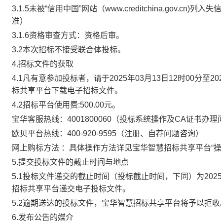
3.1.5未被“信用中国”网站（www.creditchina.go
准）
3.1.6资格审查方式：资格后审。
3.2
本次招标
不接受联合体投标。
4.招标文件的获取
4.1
凡有意参加投标者，请于
2025年03月13日12时00分
至
2
标共享平台
下载电子招标文件。
4.2
招标平台使用费:500.00元。
宝华客服热线：
4001800060（投标系统操作及CA证书办
欧贝平台热线：
400-920-9595（注册、自荐问题咨询）
网上购标方法
：具体操作方法详见宝华智慧招标共享平台“操
5.提交投标文件的截止时间与地点
5.1
投标文件递交的截止时间（投标截止时间，下同）为
202
招标共享平台
递交电子投标文件。
5.2
逾期送达的投标文件，宝华智慧招标共享平台将予以拒收
6.发布公告的媒介