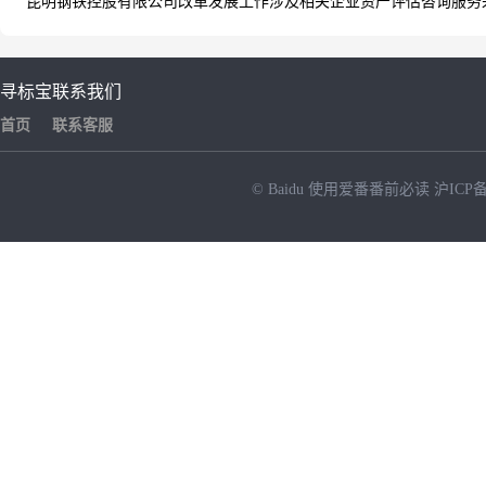
昆明钢铁控股有限公司改革发展工作涉及相关企业资产评估咨询服务采购
寻标宝
联系我们
首页
联系客服
© Baidu
使用爱番番前必读
沪ICP备
NEW
HOT
暂时没有搜索结果…