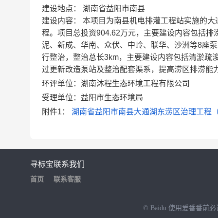
建设地点： 湖南省益阳市南县
建设内容： 本项目为南县机电排灌工程站实施的
程。项目总投资904.62万元，主要建设内容包
泥、新成、华南、众伏、中岭、联华、沙洲等8座泵
行整治，整治总长3km，主要建设内容包括清淤疏浚
过更新改造泵站及整治配套渠系，提高涝区排涝能
环评单位：湖南沐程生态环境工程有限公司
受理单位：益阳市生态环境局
附件1：
湖南省益阳市南县大通湖东涝区治理工程（二
寻标宝
联系我们
首页
联系客服
© Baidu
使用爱番番前必