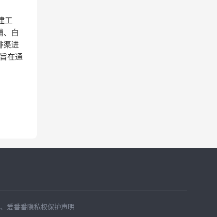
建工
铺、白
排渠进
目旨在通
、
爱番番隐私权保护声明