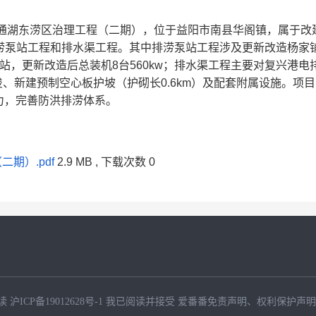
大通湖东涝区治理工程（二期），位于益阳市南县华阁镇，属于改
括排涝泵站工程和排水渠工程。其中排涝泵站工程涉及更新改造杨家
站，更新改造后总装机8台560kw；排水渠工程主要对复兴港电
、新建预制空心板护坡（护砌长0.6km）及配套附属设施。项
力，完善防洪排涝体系。
期）.pdf
2.9 MB
, 下载次数
0
读
沪ICP备19012628号-1
我已阅读并接受
爱番番免责声明
、
权利保护声明