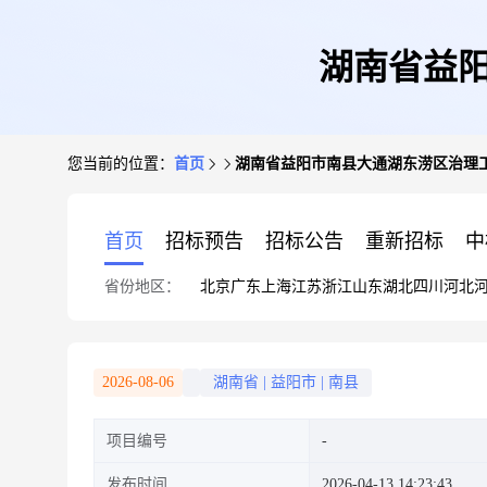
湖南省益阳
您当前的位置：
首页
湖南省益阳市南县大通湖东涝区治理工
首页
招标预告
招标公告
重新招标
中
省份地区：
北京
广东
上海
江苏
浙江
山东
湖北
四川
河北
2026-08-06
湖南省
|
益阳市
|
南县
项目编号
发布时间
2026-04-13 14:23:43