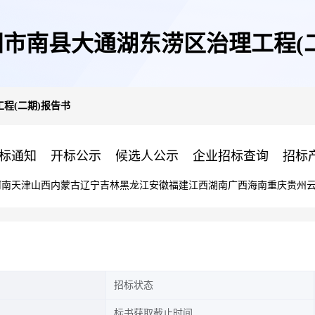
市南县大通湖东涝区治理工程(
程(二期)报告书
标通知
开标公示
候选人公示
企业招标查询
招标
河南
天津
山西
内蒙古
辽宁
吉林
黑龙江
安徽
福建
江西
湖南
广西
海南
重庆
贵州
招标状态
标书获取截止时间