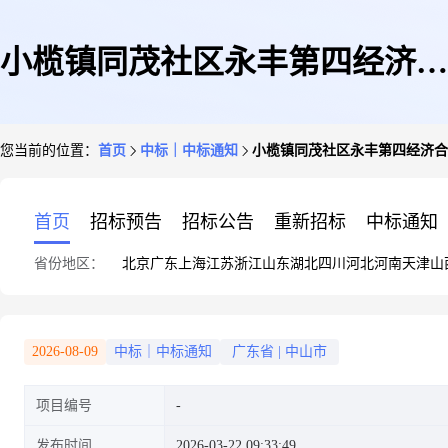
小榄镇同茂社区永丰第四经济合
您当前的位置：
首页
中标｜中标通知
小榄镇同茂社区永丰第四经济合
作社杂基地1成交公告
首页
招标预告
招标公告
重新招标
中标通知
省份地区：
北京
广东
上海
江苏
浙江
山东
湖北
四川
河北
河南
天津
山
2026-08-09
中标｜中标通知
广东省
|
中山市
项目编号
发布时间
2026-03-22 09:33:49