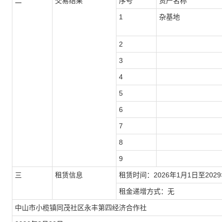
二
交易结果
序号
资产名称
1
杂基地
2
3
4
5
6
7
8
9
三
租赁信息
租赁时间：2026年1月1日至2029
租金递增方式：无
中山市小榄镇同茂社区永丰第四经济合作社