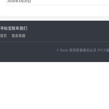
2026年3月20日
寻标宝
联系我们
首页
联系客服
© Baidu
使用爱番番前必读
沪ICP备
NEW
HOT