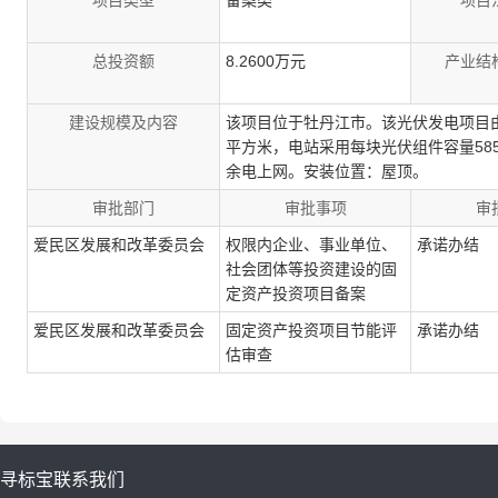
项目类型
备案类
项目
总投资额
8.2600万元
产业结
建设规模及内容
该项目位于牡丹江市。该光伏发电项目由光
平方米，电站采用每块光伏组件容量58
余电上网。安装位置：屋顶。
审批部门
审批事项
审
爱民区发展和改革委员会
权限内企业、事业单位、
承诺办结
社会团体等投资建设的固
定资产投资项目备案
爱民区发展和改革委员会
固定资产投资项目节能评
承诺办结
估审查
寻标宝
联系我们