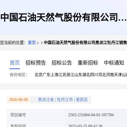
中国石油天然气股份有限公司黑
您当前的位置：
首页
中国石油天然气股份有限公司黑龙江牡丹江销售
龙江牡丹江销售分公司天龙加油
首页
招标预告
招标公告
重新招标
中标通知
省份地区：
北京
广东
上海
江苏
浙江
山东
湖北
四川
河北
河南
天津
山
站分布式光伏发电工程项目固定
2026-08-08
黑龙江省
|
牡丹江市
|
爱民区
项目编号
2503-231004-04-01-597784
资产投资项目节能评估审查
发布时间
2025-03-25 09:42:30