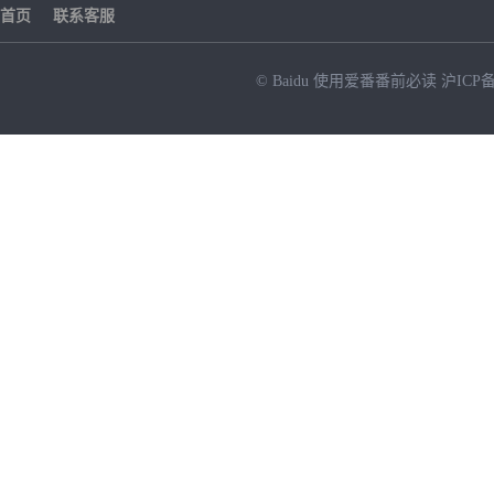
首页
联系客服
© Baidu
使用爱番番前必读
沪ICP备
NEW
HOT
暂时没有搜索结果…