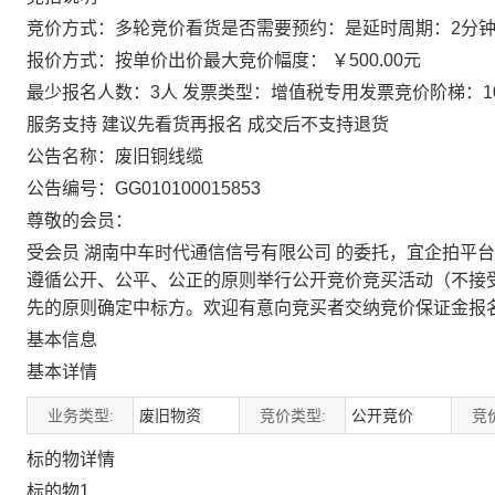
竞价方式：多轮竞价看货是否需要预约：是延时周期：2分钟
报价方式：按单价出价最大竞价幅度： ￥500.00元
最少报名人数：3人 发票类型：增值税专用发票竞价阶梯：10
服务支持 建议先看货再报名 成交后不支持退货
公告名称：废旧铜线缆
公告编号：GG010100015853
尊敬的会员：
受会员 湖南中车时代通信信号有限公司 的委托，宜企拍平台定于 202
遵循公开、公平、公正的原则举行公开竞价竞买活动（不接
先的原则确定中标方。欢迎有意向竞买者交纳竞价保证金报
基本信息
基本详情
业务类型:
废旧物资
竞价类型:
公开竞价
竞
标的物详情
标的物1