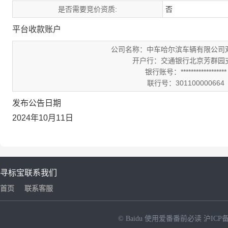
是否需要竞价资质:
否
平台收款账户
公司名称：中车哈尔滨车辆有限公司
开户行：交通银行北京芳群园
银行账号：******************
联行号：301100000664
发布公告日期
2024年10月11日
寻标宝
联系我们
首页
联系客服
© Baidu
使用爱番番前必读
沪ICP备