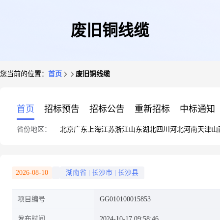
废旧铜线缆
您当前的位置：
首页
废旧铜线缆
首页
招标预告
招标公告
重新招标
中标通知
省份地区：
北京
广东
上海
江苏
浙江
山东
湖北
四川
河北
河南
天津
山
2026-08-10
湖南省
|
长沙市
|
长沙县
项目编号
GG010100015853
发布时间
2024-10-17 09:58:46