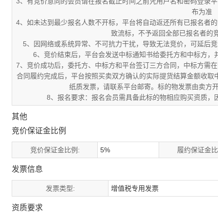
3、有竞价意向的会员请在报名截止时间之前凭用户名和密码登录
布为准
4、如未达到最少报名人数不开标，平台将自动返还所有已报名者
致流标，不予返回全部已报名者的竞
5、因网络或系统异常、不可抗力干扰，导致无法竞价，可延后
6、竞价结束后，平台会发送中标通知书给委托方和中标方，
7、竞价成功后，委托方、中标方和平台签订三方合同，中标方需
合同履约完成后，平台按照买卖双方确认的实际提货结算金额收取
纸质发票，请联系平台邮寄。标的物发票由卖方
8、报名要求：报名会员需具备此标的物相应购买资质，
其他
竞价保证金比例
竞价保证金比例:
5%
履约保证金比
发票信息
发票类型:
增值税专用发票
资质要求