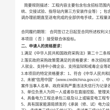
工程内容主要包含包含招标范围
简要规则描述：
统、交接试验、指导站内第三方安装作业等）；包
调办理前期直至送电完成的全部供电手续，工程量
合同签订之日起至合同所述权利义
合同履约期限：
否
本项目（
）接受联合体投标。
二、申请人的资格要求：
1.满足《中华人民共和国政府采购法》第二十二条
2.落实政府采购政策需满足的资格要求：
本次招标
人就业、支持中小微企业、支持监狱和戒毒企业等
3.本项目的特定资格要求：
1、符合《中华人民共
2、未被“信用中国”（www.creditchina.gov.
案件当事人名单、政府采购严重违法失信行为记录
3、单位负责人为同一人或者存在直接控股、管理
4、具备电力工程总承包三级及以上或输变电工程
5、具有国家能源局颁发的《承装（修、试）电力设