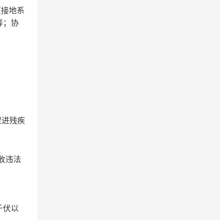
（接地系
等；协
促进残疾
税收违法
千伏以