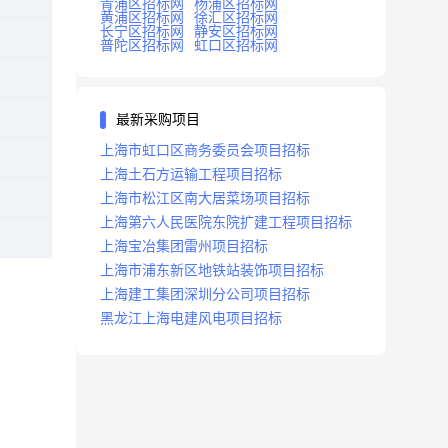
青浦区招标网
杨浦区招标网
黄浦区招标网
徐汇区招标网
长宁区招标网
静安区招标网
普陀区招标网
虹口区招标网
最新采购项目
上海市虹口区商务委员会项目招标
上海土石方运输工程项目招标
上海市松江区南大居菜场项目招标
上海第六人民医院东院扩建工程项目招标
上海宝冶集团雷州项目招标
上海市浦东新区地铁站装饰项目招标
上海建工集团深圳分公司项目招标
黑龙江上海电建风电项目招标