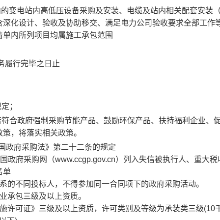
内的变电站内高低压设备采购及安装、电缆及站内相关配套安装
含深化设计、验收及协助移交、满足电力公司验收要求全部工作
清单内所列项目均属施工承包范围
务履行完毕之日止
规定；
若符合政府强制采购节能产品、鼓励环保产品、扶持福利企业、
政策，将落实相关政策。
和国政府采购法》第二十二条的规定
cn）、中国政府采购网（www.ccgp.gov.cn）列入失信被执行人、重大
名单
关系的不同投标人，不得参加同一合同项下的政府采购活动。
专业承包三级及以上资质。
施许可证》三级及以上资质，许可类别及等级为承装类三级(10