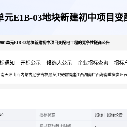
01单元E1B-03地块新建初中项
0901单元E1B-03地块新建初中项目变配电工程的竞争性磋商公告
标通知
开标公示
候选人公示
企业招标查询
招标
河南
天津
山西
内蒙古
辽宁
吉林
黑龙江
安徽
福建
江西
湖南
广西
海南
重庆
贵州
49
招标状态
招标｜招标公告
标书获取截止时间