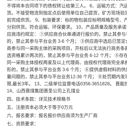
不得将本合同项下的债权转让给第三人。 6、运输方式：汽
货。不接受物流到指定点后使用单位自己提货，矿方现场验货，
前完成供货。 9、包装要求：标的物包装应标明规格型号、
分别供货。符合运输、环保要求。 10、产品质量及服务承诺
应商违约规定： ①供应商合伙串通进行报价的，禁止其参与平
的，禁止其参与平台业务 3-6 个月； ③供应商中选后已签定
商参与同一采购主体的采购项目，开标后以无法执行商务条
选资格累计两次的，禁止其参与平台业务 6-12 个月； 
同一采购主体授权两家及以上代理商、由授权代理商完全承
形的，禁止其参与平台业务 3-6 个月； ⑥提供虚假材料的
量问题的，禁止其参与平台业务12-36 个月； ⑧处罚期内
限,最长3年。 13、二级单位监督电话0356-3651828。 晋能
14、山西晋煤集团晋圣公司上孔煤业
四、技术条款：详见技术规格书
五、注册资本必须大于等于0万元
六、报名要求：报名报价供应商须为生产厂商
七、资质要求：