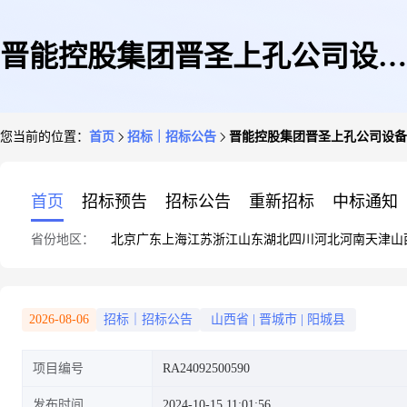
晋能控股集团晋圣上孔公司设备
您当前的位置：
首页
招标｜招标公告
晋能控股集团晋圣上孔公司设备2
2024年9月本安型光网光时域检
首页
招标预告
招标公告
重新招标
中标通知
省份地区：
北京
广东
上海
江苏
浙江
山东
湖北
四川
河北
河南
天津
山
测仪物资采购采购公告(山西晋
2026-08-06
招标｜招标公告
山西省
|
晋城市
|
阳城县
项目编号
RA24092500590
煤集团阳城晋圣上孔煤业有限公
发布时间
2024-10-15 11:01:56