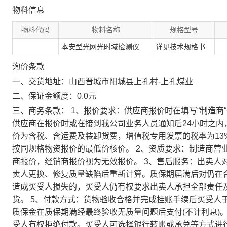
物料信息
物料代码
物料名称
规格型号
本安型光网光时域检测仪
详见技术规格书
询价条款
一、交货地址：山西晋城市阳城县上孔村-上孔煤业
二、保证金额度：0.0元
三、商务条款： 1、报价要求：供应商报价时在填写“制造
供应商在报价时或在接到我公司业务人员通知后24小时之
价为含税、含运费及装卸货费，增值税专用发票的税率为13
按同规格物资报价的最低价核价。 2、资质要求：制造商营
商报价，经销商报价视为无效报价。 3、售后服务：出卖人
卖人更换、修复质量缺陷后重新计算。质保期届满后对仍在
造成买受人损失的，买受人仍有权要求出卖人承担全部责任及损
货。 5、付款方式：货物验收合格并完成挂账手续后买受人于24
质保金在质保期满经最终验收无质量问题后支付(不计利息)
受人有权拒绝付款。买受人可选择银行转账或承兑等方式进