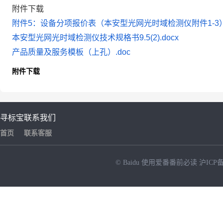
附件下载
附件5：设备分项报价表（本安型光网光时域检测仪附件1-3）.
本安型光网光时域检测仪技术规格书9.5(2).docx
产品质量及服务模板（上孔）.doc
附件下载
寻标宝
联系我们
首页
联系客服
© Baidu
使用爱番番前必读
沪ICP备
NEW
HOT