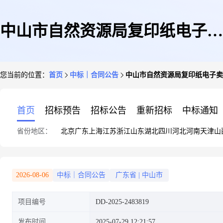
中山市自然资源局复印纸电子卖
您当前的位置：
首页
中标｜合同公告
中山市自然资源局复印纸电子卖
场合同
首页
招标预告
招标公告
重新招标
中标通知
省份地区：
北京
广东
上海
江苏
浙江
山东
湖北
四川
河北
河南
天津
山
2026-08-06
中标｜合同公告
广东省
|
中山市
项目编号
DD-2025-2483819
发布时间
2025-07-29 12:21:57