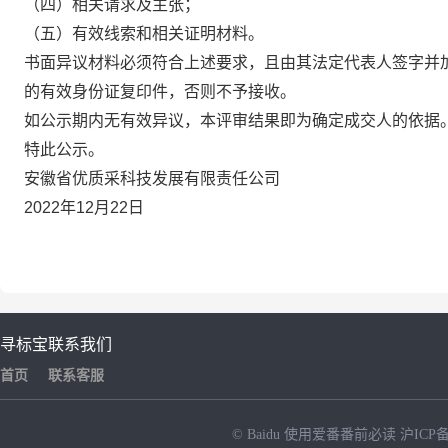
（四）相关请求及主张；
（五）有效线索和相关证明材料。
书面异议材料必须符合上述要求，且由其法定代表人签字并
的有效身份证复印件，否则不予接收。
如公示期内无有效异议，本评审结果即为确定成交人的依据
特此公示。
安徽省优质采科技发展有限责任公司
2022年
12
月
22
日
寻标宝
联系我们
首页
联系客服
© Baidu
使用爱番番前必读
沪ICP备