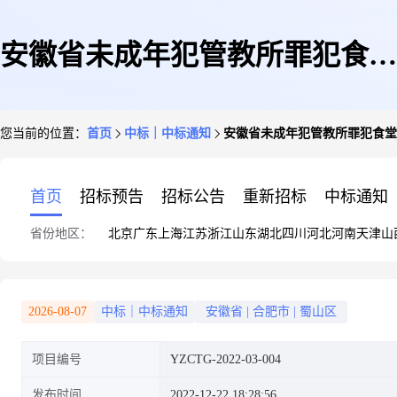
安徽省未成年犯管教所罪犯食堂
您当前的位置：
首页
中标｜中标通知
安徽省未成年犯管教所罪犯食堂
改造遴选设计公司项目(二次)结
首页
招标预告
招标公告
重新招标
中标通知
省份地区：
北京
广东
上海
江苏
浙江
山东
湖北
四川
河北
河南
天津
山
果公示
2026-08-07
中标｜中标通知
安徽省
|
合肥市
|
蜀山区
项目编号
YZCTG-2022-03-004
发布时间
2022-12-22 18:28:56