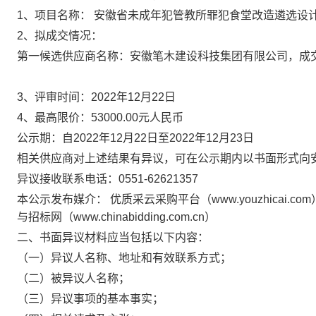
1
、项目名称：
安徽省未成年犯管教所罪犯食堂改造遴选设
2
、拟成交情况：
第一候选供应商名称：
安徽笔木建设科技集团有限公司
，成
3
、评审时间：
2022
年
12
月
22
日
4
、最高限价
：
53000.00
元人民币
公示期：自
2022
年
12
月
22
日至
2022
年
12
月
23
日
相关供应商对上述结果有异议，可在公示期内以书面形式向
异议接收联系电话：
0551-62621357
本公示发布媒介：
优质采云采购平台
（www.youzhicai.com
与招标网
（www.chinabidding.com.cn）
二、书面异议材料应当包括以下内容：
（一）异议人名称、地址和有效联系方式；
（二）被异议人名称；
（三）异议事项的基本事实；