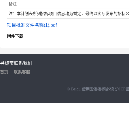
备注
注：本计划表所列招标项目信息均为暂定，最终以实际发布的招标
项目批准文件名称(1).pdf
附件下载
寻标宝
联系我们
首页
联系客服
© Baidu
使用爱番番前必读
沪ICP备
NEW
HOT