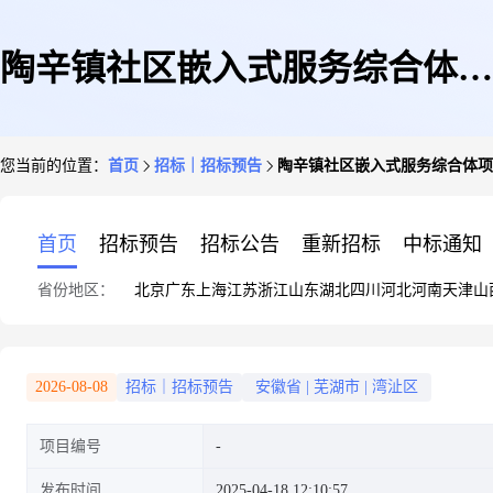
陶辛镇社区嵌入式服务综合体项
您当前的位置：
首页
招标｜招标预告
陶辛镇社区嵌入式服务综合体项
目招标计划-招标计划
首页
招标预告
招标公告
重新招标
中标通知
省份地区：
北京
广东
上海
江苏
浙江
山东
湖北
四川
河北
河南
天津
山
2026-08-08
招标｜招标预告
安徽省
|
芜湖市
|
湾沚区
项目编号
发布时间
2025-04-18 12:10:57