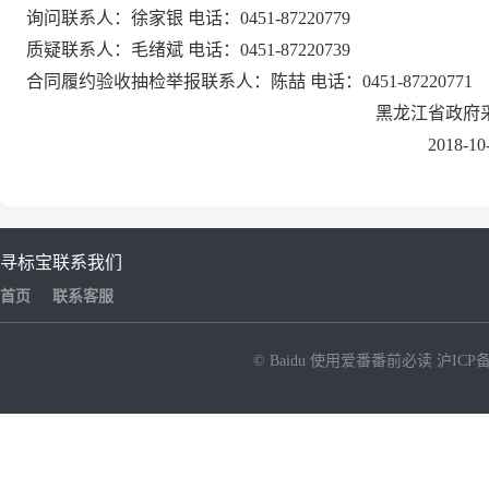
询问联系人：徐家银 电话：0451-87220779
质疑联系人：毛绪斌 电话：0451-87220739
合同履约验收抽检举报联系人：陈喆 电话：0451-87220771
黑龙江省政府
2018-10
寻标宝
联系我们
首页
联系客服
© Baidu
使用爱番番前必读
沪ICP备
NEW
HOT