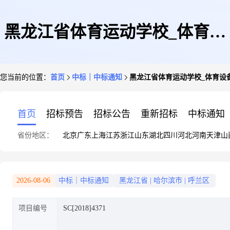
黑龙江省体育运动学校_体育设
您当前的位置：
首页
中标｜中标通知
黑龙江省体育运动学校_体育设备_S
备_SC[2018]4371成交公告
首页
招标预告
招标公告
重新招标
中标通知
省份地区：
北京
广东
上海
江苏
浙江
山东
湖北
四川
河北
河南
天津
山
2026-08-06
中标｜中标通知
黑龙江省
|
哈尔滨市
|
呼兰区
项目编号
SC[2018]4371