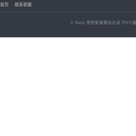
首页
联系客服
© Baidu
使用爱番番前必读
沪ICP备
NEW
HOT
暂时没有搜索结果…