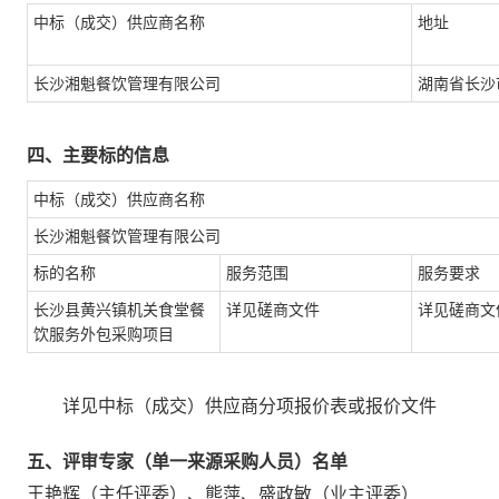
中标（成交）供应商名称
地址
长沙湘魁餐饮管理有限公司
湖南省长沙
四、主要标的信息
中标（成交）供应商名称
长沙湘魁餐饮管理有限公司
标的名称
服务范围
服务要求
长沙县黄兴镇机关食堂餐
详见磋商文件
详见磋商文
饮服务外包采购项目
详见中标（成交）供应商分项报价表或报价文件
五、评审专家（单一来源采购人员）名单
王艳辉
（主任评委）、
熊萍
、
盛政敏
（业主评委）