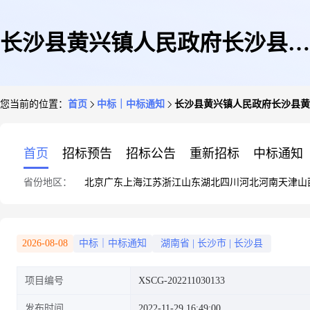
长沙县黄兴镇人民政府长沙县黄
您当前的位置：
首页
中标｜中标通知
长沙县黄兴镇人民政府长沙县黄
兴镇机关食堂餐饮服务外包采购
首页
招标预告
招标公告
重新招标
中标通知
省份地区：
北京
广东
上海
江苏
浙江
山东
湖北
四川
河北
河南
天津
山
项目项目第1次中标(成交)结果
2026-08-08
中标｜中标通知
湖南省
|
长沙市
|
长沙县
项目编号
XSCG-202211030133
公告
发布时间
2022-11-29 16:49:00