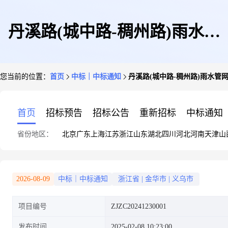
丹溪路(城中路-稠州路)雨水管
您当前的位置：
首页
中标｜中标通知
丹溪路(城中路-稠州路)雨水
网提升改造工程监理定标结果公
首页
招标预告
招标公告
重新招标
中标通知
省份地区：
北京
广东
上海
江苏
浙江
山东
湖北
四川
河北
河南
天津
山
示
2026-08-09
中标｜中标通知
浙江省
|
金华市
|
义乌市
项目编号
ZJZC20241230001
发布时间
2025-02-08 10:23:00