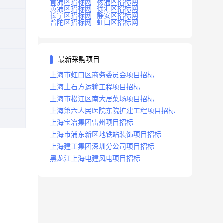
青浦区招标网
杨浦区招标网
黄浦区招标网
徐汇区招标网
长宁区招标网
静安区招标网
普陀区招标网
虹口区招标网
最新采购项目
上海市虹口区商务委员会项目招标
上海土石方运输工程项目招标
上海市松江区南大居菜场项目招标
上海第六人民医院东院扩建工程项目招标
上海宝冶集团雷州项目招标
上海市浦东新区地铁站装饰项目招标
上海建工集团深圳分公司项目招标
黑龙江上海电建风电项目招标