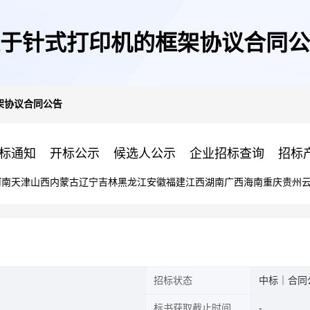
于针式打印机的框架协议合同公
架协议合同公告
标通知
开标公示
候选人公示
企业招标查询
招标
河南
天津
山西
内蒙古
辽宁
吉林
黑龙江
安徽
福建
江西
湖南
广西
海南
重庆
贵州
招标状态
中标｜合同
标书获取截止时间