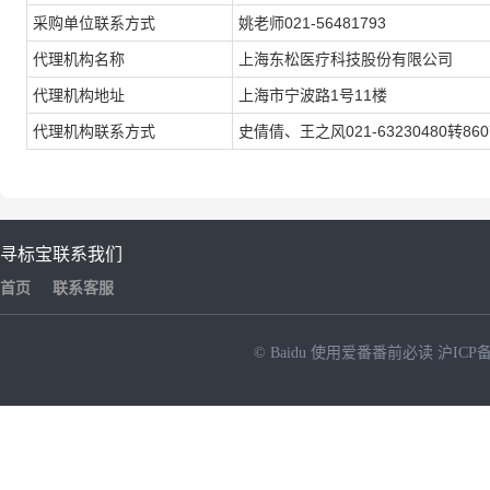
采购单位联系方式
姚老师021-56481793
代理机构名称
上海东松医疗科技股份有限公司
代理机构地址
上海市宁波路1号11楼
代理机构联系方式
史倩倩、王之风021-63230480转860
寻标宝
联系我们
首页
联系客服
© Baidu
使用爱番番前必读
沪ICP备
NEW
HOT