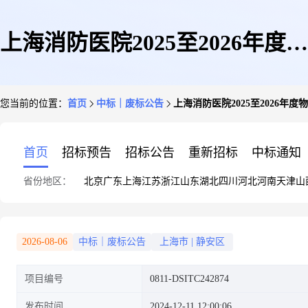
上海消防医院2025至2026年度物
您当前的位置：
首页
中标｜废标公告
上海消防医院2025至2026年
业服务采购项目失败公告
首页
招标预告
招标公告
重新招标
中标通知
省份地区：
北京
广东
上海
江苏
浙江
山东
湖北
四川
河北
河南
天津
山
2026-08-06
中标｜废标公告
上海市
|
静安区
项目编号
0811-DSITC242874
发布时间
2024-12-11 12:00:06