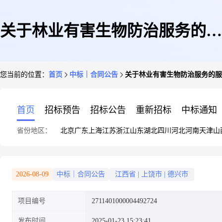
关于林业有害生物防治服务的服
您当前的位置：
首页
中标｜合同公告
关于林业有害生物防治服务的服
务工程合同公告
首页
招标预告
招标公告
重新招标
中标通知
省份地区：
北京
广东
上海
江苏
浙江
山东
湖北
四川
河北
河南
天津
山
2026-08-09
中标｜合同公告
江西省
|
上饶市
|
德兴市
项目编号
2711401000004492724
发布时间
2025-01-23 15:23:41