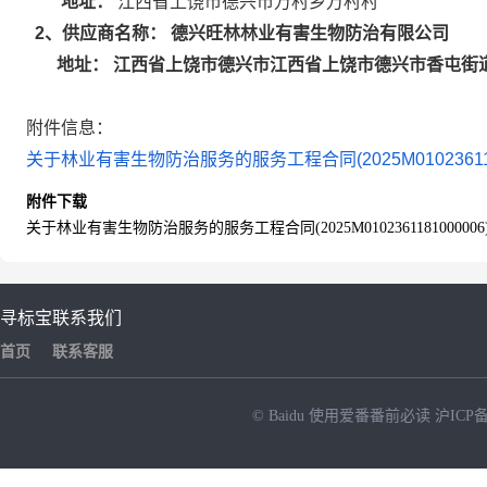
地址：
江西省上饶市德兴市万村乡万村村
德兴旺林林业有害生物防治有限公司
2
、供应商名称：
江西省上饶市德兴市江西省上饶市德兴市香屯街道
地址：
附件信息：
关于林业有害生物防治服务的服务工程合同(2025M01023611810
附件下载
关于林业有害生物防治服务的服务工程合同(2025M0102361181000006).
寻标宝
联系我们
首页
联系客服
© Baidu
使用爱番番前必读
沪ICP备
NEW
HOT