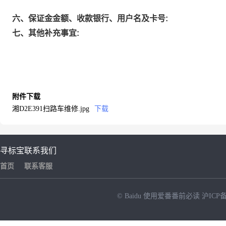
六、保证金金额、收款银行、用户名及卡号:
七、其他补充事宜:
附件下载
湘D2E391扫路车维修.jpg
下载
寻标宝
联系我们
首页
联系客服
© Baidu
使用爱番番前必读
沪ICP备
NEW
HOT