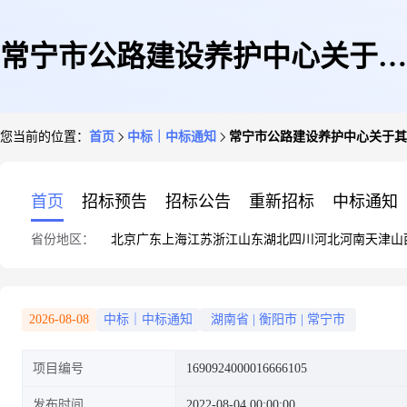
常宁市公路建设养护中心关于其
您当前的位置：
首页
中标｜中标通知
常宁市公路建设养护中心关于其
他车辆维修和保养服务的网上超
首页
招标预告
招标公告
重新招标
中标通知
省份地区：
北京
广东
上海
江苏
浙江
山东
湖北
四川
河北
河南
天津
山
市采购项目成交公告4
2026-08-08
中标｜中标通知
湖南省
|
衡阳市
|
常宁市
项目编号
1690924000016666105
发布时间
2022-08-04 00:00:00