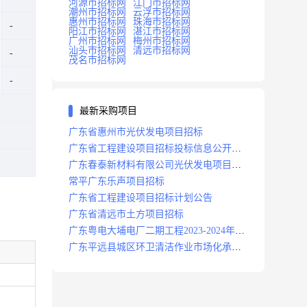
河源市招标网
江门市招标网
潮州市招标网
云浮市招标网
惠州市招标网
珠海市招标网
阳江市招标网
湛江市招标网
广州市招标网
梅州市招标网
汕头市招标网
清远市招标网
茂名市招标网
最新采购项目
广东省惠州市光伏发电项目招标
广东省工程建设项目招标投标信息公开目
录
广东春泰新材料有限公司光伏发电项目招
标
常平广东乐声项目招标
广东省工程建设项目招标计划公告
广东省清远市土方项目招标
广东粤电大埔电厂二期工程2023-2024年度
安保服务项目招标公告
广东平远县城区环卫清洁作业市场化承包
项目招标中标候选人公示