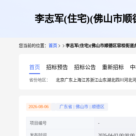
李志军(住宅)(佛山市
您当前的位置：
首页
李志军(住宅)(佛山市顺德区容桂街道
首页
招标预告
招标公告
重新招标
中
省份地区：
北京
广东
上海
江苏
浙江
山东
湖北
四川
河北
2026-08-06
广东省
|
佛山市
|
顺德区
项目编号
发布时间
2026-04-03 00:00:00