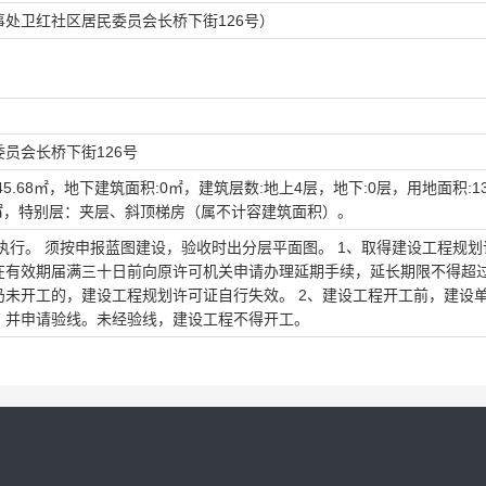
处卫红社区居民委员会长桥下街126号）
员会长桥下街126号
45.68㎡，地下建筑面积:0㎡，建筑层数:地上4层，地下:0层，用地面积:130
1.88㎡，特别层：夹层、斜顶梯房（属不计容建筑面积）。
执行。 须按申报蓝图建设，验收时出分层平面图。 1、取得建设工程规划
在有效期届满三十日前向原许可机关申请办理延期手续，延长期限不得超
未开工的，建设工程规划许可证自行失效。 2、建设工程开工前，建设
，并申请验线。未经验线，建设工程不得开工。