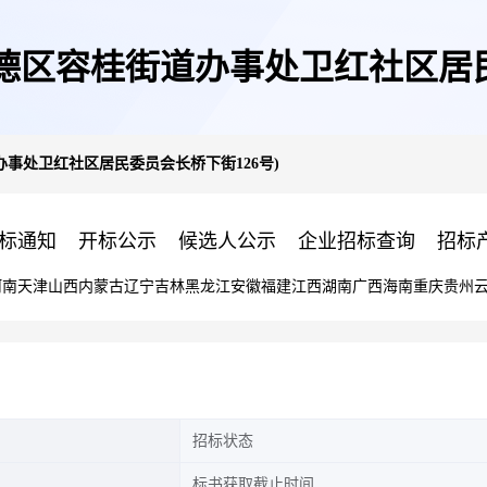
顺德区容桂街道办事处卫红社区居民
办事处卫红社区居民委员会长桥下街126号)
标通知
开标公示
候选人公示
企业招标查询
招标
河南
天津
山西
内蒙古
辽宁
吉林
黑龙江
安徽
福建
江西
湖南
广西
海南
重庆
贵州
招标状态
标书获取截止时间