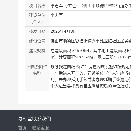
项目名称
李志军（住宅）（佛山市顺德区容桂街道办事
建设单位
李志军
（个人）
核发日期
2026年4月3日
建设位置
佛山市顺德区容桂街道办事处卫红社区居民委
建设规模
总建筑面积:545.68㎡，其中地上建筑面积:5
㎡，计容面积:487.52㎡，基底面积:12
附图及附件
规划报建图纸 备注：房屋附属设施须按规定
名称
一年后尚未开工的，建设单位（个人）应当
月。未办理延期手续或者办理延期手续逾期仍
个人应当委托具有相应测绘资质的单位放线
寻标宝
联系我们
首页
联系客服