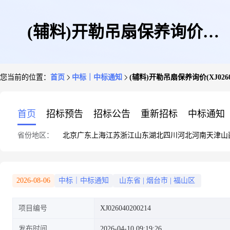
(辅料)开勒吊扇保养询价
您当前的位置：
首页
中标｜中标通知
(辅料)开勒吊扇保养询价(XJ02604
(XJ026040200214)-成交公告
首页
招标预告
招标公告
重新招标
中标通知
省份地区：
北京
广东
上海
江苏
浙江
山东
湖北
四川
河北
河南
天津
山
2026-08-06
中标｜中标通知
山东省
|
烟台市
|
福山区
项目编号
XJ026040200214
发布时间
2026-04-10 09:19:26