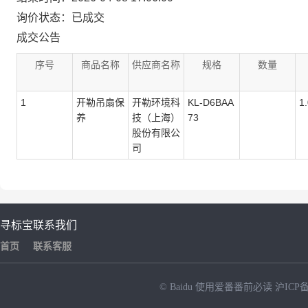
询价状态：已成交
成交公告
序号
商品名称
供应商名称
规格
数量
1
开勒吊扇保
开勒环境科
KL-D6BAA
1
养
技（上海）
73
股份有限公
司
寻标宝
联系我们
首页
联系客服
© Baidu
使用爱番番前必读
沪ICP备