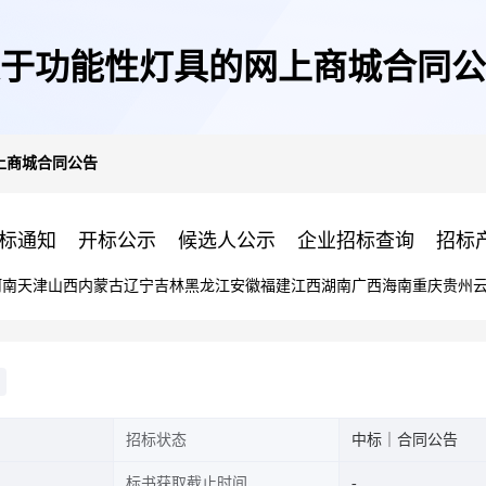
于功能性灯具的网上商城合同公
上商城合同公告
标通知
开标公示
候选人公示
企业招标查询
招标
河南
天津
山西
内蒙古
辽宁
吉林
黑龙江
安徽
福建
江西
湖南
广西
海南
重庆
贵州
招标状态
中标｜合同公告
标书获取截止时间