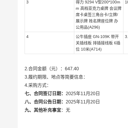
3
得力 9294 V型200*100m
1
m 高档亚克力桌牌 会议牌
席卡桌签三角台卡/立牌/
展示牌 姓名牌座位牌 办
公用品(A296)
4
公牛插座 GN-109K 带开
3
关插线板 排插接线板 6插
位 10米(A714)
2.合同金额（元）：
647.40
3.履约期限、地点等简要信息：
4.采购方式：
七、合同签订日期：
2025年11月20日
八、合同公告日期：
2025年11月20日
九、其他补充事宜
：
无