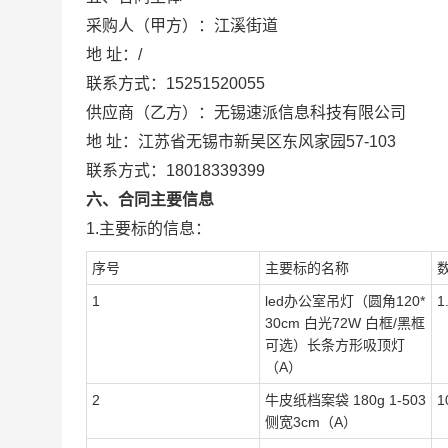
采购人（甲方）：
江溪街道
地 址：
/
联系方式：
15251520055
供应商（乙方）：
无锡速派信息科技有限公司
地 址：
江苏省无锡市新吴区东风家园57-103
联系方式：
18018339399
六、合同主要信息
1.主要标的信息：
序号
主要标的名称
1
led办公室吊灯（圆角120*
1
30cm 白光72W 白框/黑框
可选）长条方形吸顶灯
（A）
2
牛皮纸档案袋 180g 1-503
1
侧宽3cm（A）