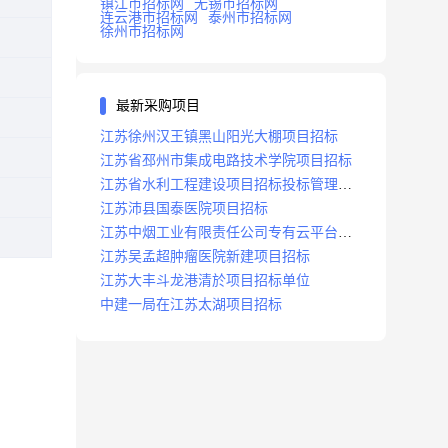
镇江市招标网
无锡市招标网
连云港市招标网
泰州市招标网
徐州市招标网
最新采购项目
江苏徐州汉王镇黑山阳光大棚项目招标
江苏省邳州市集成电路技术学院项目招标
江苏省水利工程建设项目招标投标管理办
法
江苏沛县国泰医院项目招标
江苏中烟工业有限责任公司专有云平台扩
容项目招标
江苏吴孟超肿瘤医院新建项目招标
江苏大丰斗龙港清於项目招标单位
中建一局在江苏太湖项目招标