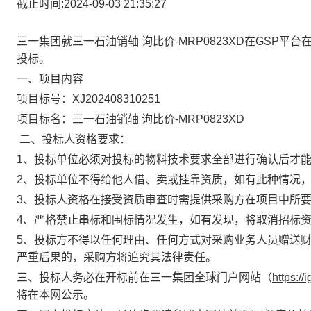
截止时间:2024-09-03 21:35:27
三一集团就三一石油销轴 询比价-MRP0823XD在GSP
投标。
一、项目内容
项目标号：XJ202408310251
项目标名：三一石油销轴 询比价-MRP0823XD
二、投标人资格要求：
1、投标单位必须对投标的物料技术要求全部进行确认后才
2、投标单位不得给他人借、卖或挂靠资质，如有此种情况
3、投标人资格在接受资质审查时需提供采购方在项目中所
4、严格禁止串标和围标情况发生，如有发现，将取消招标
5、投标方不得以任何理由、任何方式对采购业务人员赠送
严重后果的，采购方将追究其法律责任。
三、投标人务必在开标前在三一集团全球门户网站（
https://
将在本网公示。