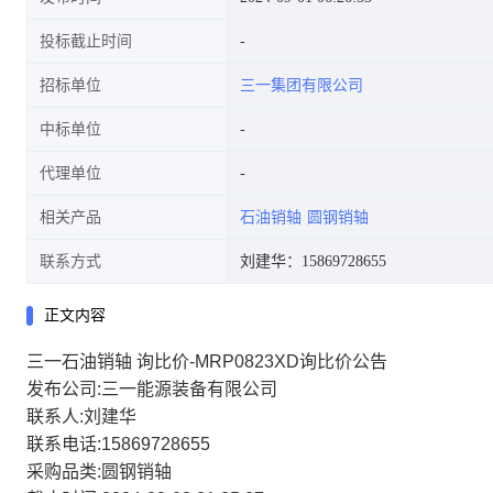
投标截止时间
招标单位
三一集团有限公司
中标单位
代理单位
相关产品
石油销轴
圆钢销轴
联系方式
刘建华：15869728655
正文内容
三一石油销轴 询比价-MRP0823XD询比价公告
发布公司:三一能源装备有限公司
联系人:刘建华
联系电话:15869728655
采购品类:圆钢销轴