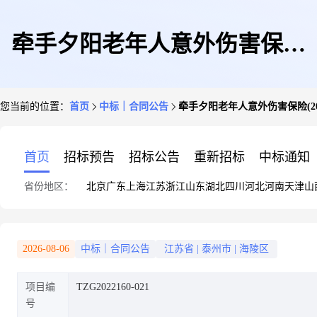
牵手夕阳老年人意外伤害保险
您当前的位置：
首页
中标｜合同公告
牵手夕阳老年人意外伤害保险(2022
(2022-2024年度)
首页
招标预告
招标公告
重新招标
中标通知
省份地区：
北京
广东
上海
江苏
浙江
山东
湖北
四川
河北
河南
天津
山
2026-08-06
中标｜合同公告
江苏省
|
泰州市
|
海陵区
项目编
TZG2022160-021
号