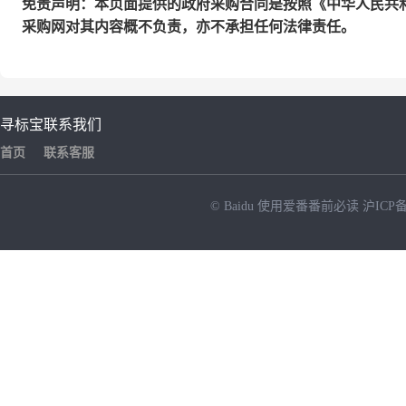
免责声明：本页面提供的政府采购合同是按照《中华人民共
采购网对其内容概不负责，亦不承担任何法律责任。
寻标宝
联系我们
首页
联系客服
© Baidu
使用爱番番前必读
沪ICP备
NEW
HOT