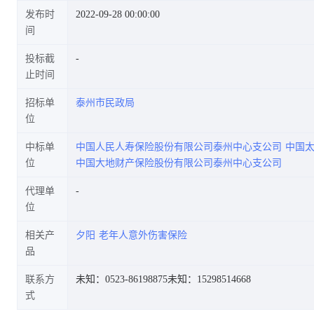
发布时
2022-09-28 00:00:00
间
投标截
止时间
招标单
泰州市民政局
位
中标单
中国人民人寿保险股份有限公司泰州中心支公司
中国
位
中国大地财产保险股份有限公司泰州中心支公司
代理单
位
相关产
夕阳
老年人意外伤害保险
品
联系方
未知：0523-86198875
未知：15298514668
式