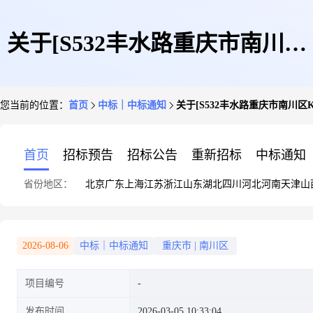
关于[S532丰水路重庆市南川区
您当前的位置：
首页
中标｜中标通知
关于[S532丰水路重庆市南川区K
K52+000-K58+000(鸣玉-瀑子
首页
招标预告
招标公告
重新招标
中标通知
省份地区：
北京
广东
上海
江苏
浙江
山东
湖北
四川
河北
河南
天津
山
沟)修复养护工程交工检测服务
2026-08-06
中标｜中标通知
重庆市
|
南川区
项目编号
采购]中选结果的公告
发布时间
2026-03-05 10:33:04