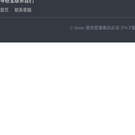
寻标宝
联系我们
首页
联系客服
© Baidu
使用爱番番前必读
沪ICP备
NEW
HOT
暂时没有搜索结果…