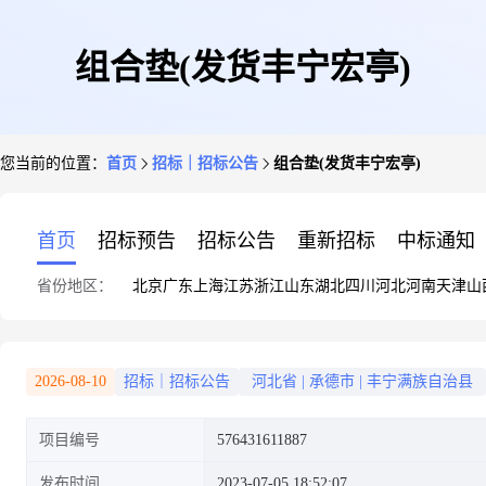
组合垫(发货丰宁宏亭)
您当前的位置：
首页
招标｜招标公告
组合垫(发货丰宁宏亭)
首页
招标预告
招标公告
重新招标
中标通知
省份地区：
北京
广东
上海
江苏
浙江
山东
湖北
四川
河北
河南
天津
山
2026-08-10
招标｜招标公告
河北省
|
承德市
|
丰宁满族自治县
项目编号
576431611887
发布时间
2023-07-05 18:52:07