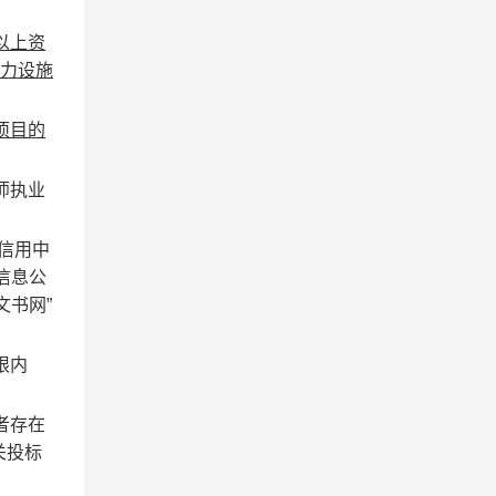
以上资
力设施
项目的
师执业
信用中
信息公
文书网”
限内
者存在
关投标