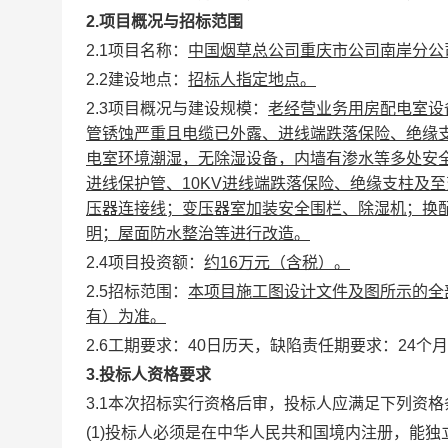
2.
项目概况与招标范围
2.1
项目名称：
中国烟草总公司重庆市公司南岸分公
2.2建设地点：
招标人指定地点。
2.3项目概况与建设规模：
老经营业务用房配电室设
管锈蚀严重且电缆已外露、进线端跌落保险、绝缘
电室环境潮湿，无除湿设备，内墙有渗水等多处安
进线保护管、
10KV
进线端跌落保险、绝缘支柱及至
压器连接线；变压器室加装安全围栏、除湿机；换
明；屋面防水整治等进行改造。
2.4项目投资额：
约
16
万元
（含税）
。
2.5招标范围：
本项目施工图设计文件及图所示的全
有）为准。
2.6工期要求：
40
日历天，缺陷责任期要求：
24
个月
3.
投标人
资格
要求
3.1本次招标实行资格后审，投标人应满足下列资
(1)投标人必须是在中华人民共和国境内注册，能