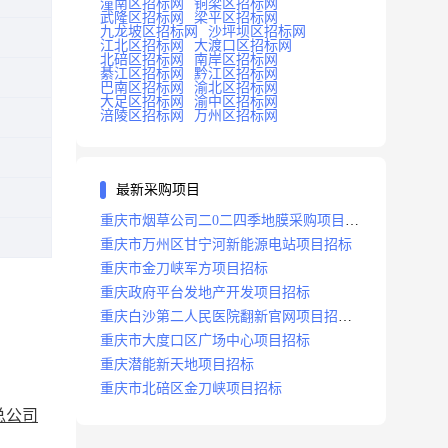
潼南区招标网
铜梁区招标网
武隆区招标网
梁平区招标网
九龙坡区招标网
沙坪坝区招标网
江北区招标网
大渡口区招标网
北碚区招标网
南岸区招标网
綦江区招标网
黔江区招标网
巴南区招标网
渝北区招标网
大足区招标网
渝中区招标网
涪陵区招标网
万州区招标网
最新采购项目
重庆市烟草公司二0二四季地膜采购项目招
标公告
重庆市万州区甘宁河新能源电站项目招标
重庆市金刀峡军方项目招标
重庆政府平台发地产开发项目招标
重庆白沙第二人民医院翻新官网项目招标
公告
重庆市大度口区广场中心项目招标
重庆潜能新天地项目招标
重庆市北碚区金刀峡项目招标
总公司