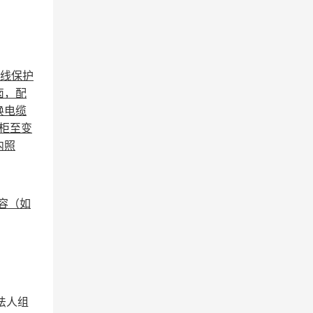
线保护
卤，配
换电缆
柜至变
内照
容（如
法人组