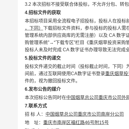
3.2 本次招标不接受联合体投标，不允许分包、转
4.
招标
文件
的获取
本招标项目采用全流程电子招投标，投标人在投标
，下同）
下载招标文件资料，参与投标的投标人需
管理系统内部供应商库的无需注册）以及
CA
数字
购管理系统”→“下载专区”栏目《重庆烟草投资采购
投标人未及时完成
CA
数字证书办理导致无法完成
5.
投标文件的递交
投标文件递交的截止时间（投标截止时间，下同）
间前，通过互联网使用
CA
数字证书登录
重庆烟草投
件的，视为撤回投标文件。
6.
发布公告的媒介
本次招标公告同时在
中国烟草总公司重庆市公司外
7.
联系方式
招 标 人：
中国烟草总公司重庆市公司南岸分公司
地
址：
重庆市南岸区福红路
46
号附
15
号