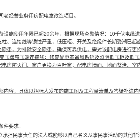
司老经营业务用房配电室改造项目
。
备设施使用年限已超
20
余年，根据现场查勘情况：
10
千伏电缆进
支柱、连接线等锈蚀严重，低压柜、开关及绝缘件长期受潮已起
全隐患，为排除安全隐患，确保可靠供电，需对该配电房进行更
变压器高压端连接线；修复配电室通风系统及照明低压柜及低压
配电房防火门、窗户更换为百叶窗；配电房墙面、地面整治、室
部内容，具体以招标人发布的施工图及工程量清单及答疑补遗内
格条件要求：
独立承担民事责任的法人或能够以自己名义从事民事活动的其他非