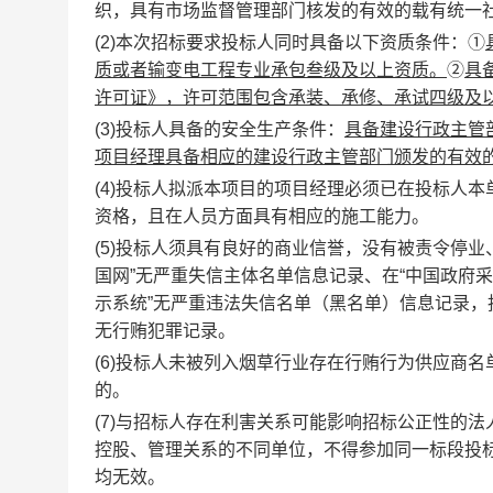
织，具有市场监督管理部门核发的有效的载有统一
(2)本次招标要求投标人同时具备以下资质条件：①
质或者输变电工程专业承包叁级及以上资质
。
②
具
许可证》，许可范围包含承装、承修、承试四级及
(3)投标人具备的安全生产条件：
具备建设行政主管
项目经理具备相应的建设行政主管部门颁发的有效
(4)投标人拟派本项目的项目经理必须已在投标人
资格，且在人员方面具有相应的施工能力。
(5)投标人须具有良好的商业信誉，没有被责令停
国网”
无严重失信主体名单信息记录、在“中国政府采
示系统”无严重违法失信名单（黑名单）信息记录，
无行贿犯罪记录。
(6)投标人未被列入烟草行业存在行贿行为供应商
的。
(7)与招标人存在利害关系可能影响招标公正性的
控股、管理关系的不同单位，不得参加同一标段投
均无效。