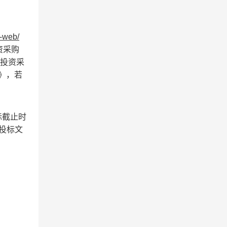
s-web/
资采购
草投资采
》，若
标截止时
投标文