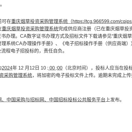
包。
前可在
重庆烟草投资采购管理系统（
https://tcg.966599.com/cqip
在
重庆烟草投资采购管理系统
完成供应商注册（已在重庆烟草投
证书办理。
CA
数字证书办理方式及招标文件下载请参见“重庆烟
管理系统
CA
办理操作手册》、《电子招标操作手册（供应商端）
全流程电子招投标的，责任自负。
为
2024
年
12
月
12
日
10
:
00
:
00
（北京时间），投标人应当在投
资采购管理系统
，将加密的电子投标文件上传。逾期未完成上传
网、中国采购与招标网、中国招标投标公共服务平台
上发布。