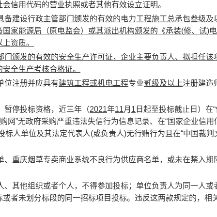
社会信用代码的营业执照或者其他有效设立证明。
具备
建设行政主管部门颁发的有效的电力工程施工总承包叁级及
备国家能源局（原电监会）或其派出机构颁发的《承装
(
修、试
)
电
以上资质。
部门颁发的有效的安全生产许可证，企业主要负责人、拟担任该
的安全生产考核合格证。
本单位注册并应具有
建筑
工程或机电工程
专业
贰级及以上
注册建造
业、暂停投标资格，近三年（
2021
年
11
月
1
日起至投标截止日）在“
购网”无政府采购严重违法失信行为信息记录、在“国家企业信用
投标人单位及其法定代表人
(
或负责人
)
无行贿行为且在“中国裁判
名单、重庆烟草专卖商业系统不良行为供应商名单，或未在禁入期
法人、其他组织或者个人，不得参加投标；单位负责人为同一人或
标或者未划分标段的同一招标项目投标。违反这两款规定的，相