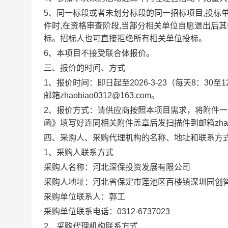
5、
同一标段或者未划分标段的同一招标项目
,投标
件时,在资格审查阶段,当部分相关单位自愿退出后其
标。招标人也可直接拒绝所有相关单位投标。
6、
本项目不接受联合体报价。
三、报价的时间、方式
1、报价
时间：即日起至
2026
-
3
-
23
（每天
8：30至1
邮箱
zhaobiao0312@163.com。
2
、报价方式：
请供应商按照本项目需求，将
附件一
函》填写好连同相关附件盖章后发扫描件到邮箱
zh
四、采购人、采购代理机构的名称、地址和联系方
1、采购人联系方式
采购人名称：河北深保投资发展有限公司
采购人地址：
河北省保定市莲池区百楼镇深圳园创
采购单位联系人：
郭
工
采购单位联系电话：
0312-6737023
2、采购代理机构联系方式