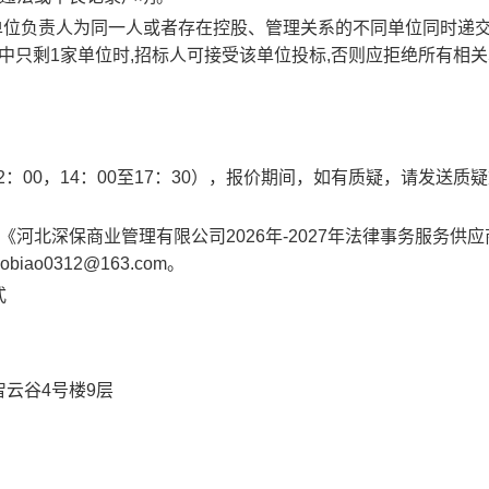
单位负责人为同一人或者存在控股、管理关系的不同单位同时递
中只剩1家单位时,招标人可接受该单位投标,否则应拒绝所有相
2：00，14：
00
至
17
：
30
），报价期间，如有质疑，请发送质疑
《
河北深保商业管理有限公司
2026年-2027年法律事务服务
供应
aobiao0312@163.com。
式
智云谷
4号楼
9
层