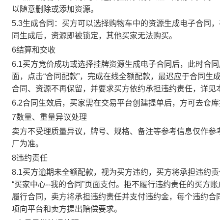
以随意删除或添加资源。
5.3生成合同：买方可以选择购物车中的资源生成电子合同
同生成后，资源即被锁定，其他买家无法购买。
6结算和交收
6.1买方竞价成功或选择挂牌资源生成电子合同后，此时合同
面，点击“合同配款”，完成在线全额配款，最迟应于合同生成当
合同、资源不再保留，并要求买方依约承担违约责任，详见
6.2合同生效后，买家需在交易平台创建提单后，方可去仓
7数量、重量异议处理
卖方不受理质量异议，牌号、规格、备注等参考信息仅作参
厂为准。
8违约责任
8.1买方逾期未全额配款，视为买方违约，买方将承担违约
“买家中心--我的合同”页面支付。拒不履行违约责任的买
履行合同，卖方将承担违约责任并支付违约金，每个违约合同
项向平台和卖方提出赔偿要求。