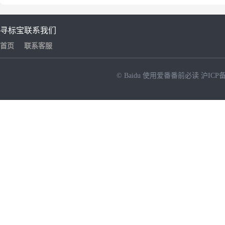
寻标宝
联系我们
首页
联系客服
© Baidu
使用爱番番前必读
沪ICP备
NEW
HOT
暂时没有搜索结果…