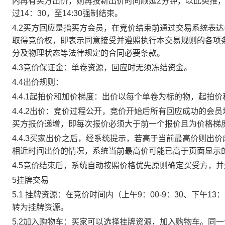
内再有买方出价，则再按新出价时间顺延2分钟，以此类推
过14：30，至14:30强制结束。
4.2买方回应是指买方会员，在竞价结束前通过交易系统表
取得竞价权，即表示同意接受并遵照执行本交易规则的各项
分及物理状态等法律规定的合同必要条款。
4.3竞价保证金：单卷资源，回应时无须冻结资金。
4.4出价规则：
4.4.1起拍价和加价梯度：出价以每个单卷为标的物，起拍
4.4.2出价：竞价过程公开，竞价开始后所有回应成功的
买方报价递增，即每次报价必须大于前一个报价且为价格梯
4.4.3买家出价之后，经系统提示，若高于当前最高价则
相近时间出价的情况，系统当前最高价可能已高于页面显示
4.5竞价结束后，系统自动按照价格优先原则确定买受方，
5挂牌交易
5.1 挂牌资源：在竞价时间内（上午9：00-9：30、下午1
转为挂牌资源。
5.2加入购物车：买家可以选择挂牌资源，加入购物车。同