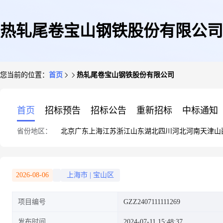
热轧尾卷宝山钢铁股份有限公司
您当前的位置：
首页
热轧尾卷宝山钢铁股份有限公司
首页
招标预告
招标公告
重新招标
中标通知
省份地区：
北京
广东
上海
江苏
浙江
山东
湖北
四川
河北
河南
天津
山
2026-08-06
上海市
|
宝山区
项目编号
GZZ2407111111269
发布时间
2024-07-11 15:48:37