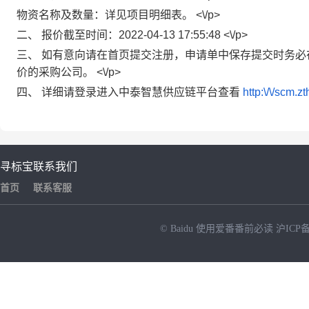
物资名称及数量：详见项目明细表。 <\/p>
二、 报价截至时间：2022-04-13 17:55:48 <\/p>
三、 如有意向请在首页提交注册，申请单中保存提交时务
价的采购公司。 <\/p>
四、 详细请登录进入中泰智慧供应链平台查看
http:\/\/scm.z
寻标宝
联系我们
首页
联系客服
© Baidu
使用爱番番前必读
沪ICP备
NEW
HOT