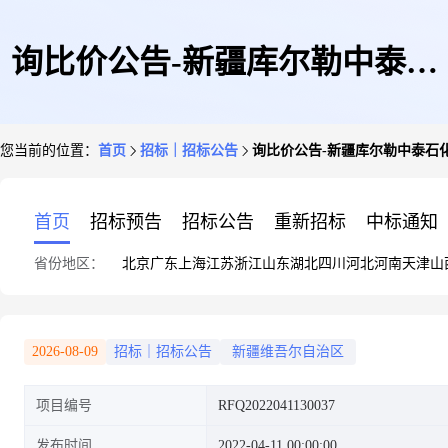
询比价公告-新疆库尔勒中泰石
您当前的位置：
首页
招标｜招标公告
询比价公告-新疆库尔勒中泰石
化有限责任公司-中泰石化采购
首页
招标预告
招标公告
重新招标
中标通知
省份地区：
北京
广东
上海
江苏
浙江
山东
湖北
四川
河北
河南
天津
山
液氮泵备件
2026-08-09
招标｜招标公告
新疆维吾尔自治区
项目编号
RFQ2022041130037
发布时间
2022-04-11 00:00:00