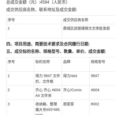
总成交金额（元）:
4594
（人民币）
成交供应商名称、联系地址及成交金额:
序号
成交供应商名称
1
鼎城区武陵镇锦文文体批发部
四、项目用途、简要技术要求及合同履行日期:
五、成交标的名称、规格型号、数量、单价、成交金额:
序号
标的名称
品牌
规格型号
1
得力 9847 文件
得力/deli
9847
栏、文件框
2
齐心 齐心 A604
齐心/Comix
A604
A4 文件夹
3
收纳箱、整理
居家家
8002
箱大号655*485