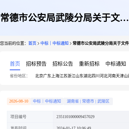
常德市公安局武陵分局关于文件
您当前的位置：
首页
中标｜中标通知
常德市公安局武陵分局关于文件
座/文件架/文件框的网上超市采
首页
招标预告
招标公告
重新招标
中标通知
省份地区：
北京
广东
上海
江苏
浙江
山东
湖北
四川
河北
河南
天津
山
购项目成交公告
2026-08-10
中标｜中标通知
湖南省
|
常德市
|
武陵区
项目编号
2351101000009457029
发布时间
2024-01-17 10:06:49