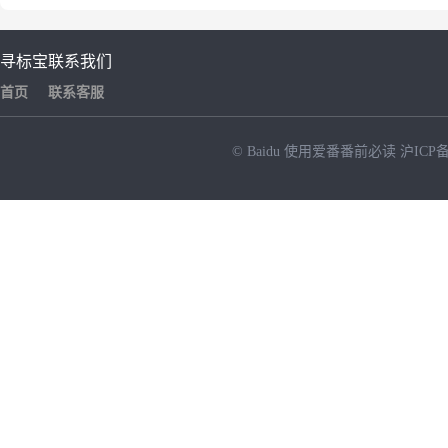
寻标宝
联系我们
首页
联系客服
© Baidu
使用爱番番前必读
沪ICP备
NEW
HOT
暂时没有搜索结果…