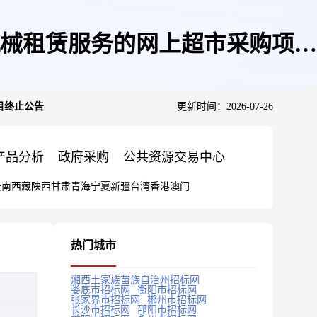
械租赁服务的网上超市采购项目
目终止公告
更新时间：2026-07-26
产品分析
政府采购
公共资源交易中心
云南
西藏
陕西
甘肃
青海
宁夏
新疆
台湾
香港
澳门
热门城市
湘西土家族苗族自治州招标网
娄底市招标网
衡阳市招标网
张家界市招标网
郴州市招标网
长沙市招标网
邵阳市招标网