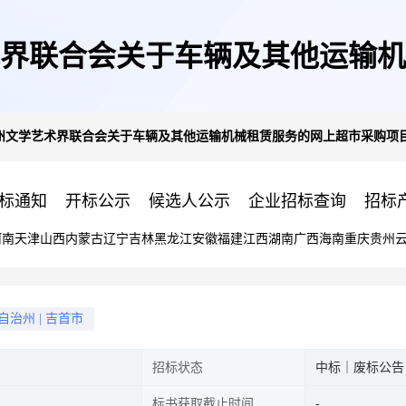
界联合会关于车辆及其他运输机
州文学艺术界联合会关于车辆及其他运输机械租赁服务的网上超市采购项
终止公告
标通知
开标公示
候选人公示
企业招标查询
招标
河南
天津
山西
内蒙古
辽宁
吉林
黑龙江
安徽
福建
江西
湖南
广西
海南
重庆
贵州
自治州
|
吉首市
招标状态
中标｜废标公告
标书获取截止时间