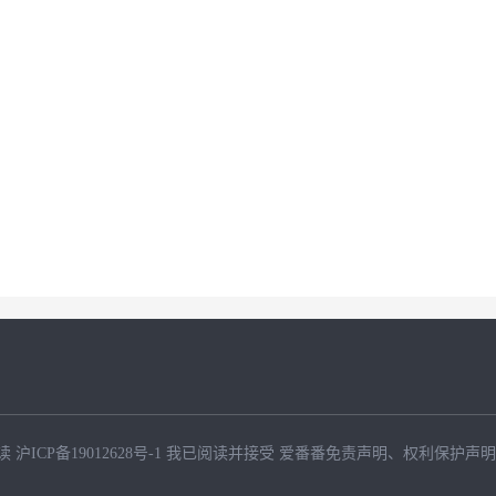
读
沪ICP备19012628号-1
我已阅读并接受
爱番番免责声明
、
权利保护声明