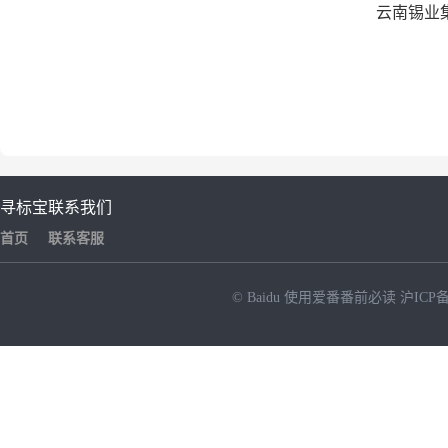
云南锡业集团物流有
2024年
寻标宝
联系我们
首页
联系客服
© Baidu
使用爱番番前必读
沪ICP备
NEW
HOT