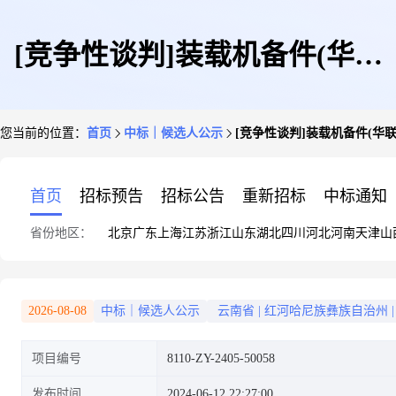
[竞争性谈判]装载机备件(华联
您当前的位置：
首页
中标｜候选人公示
[竞争性谈判]装载机备件(华
锌铟)中标候选人公示[云锡物
首页
招标预告
招标公告
重新招标
中标通知
省份地区：
北京
广东
上海
江苏
浙江
山东
湖北
四川
河北
河南
天津
山
流]
2026-08-08
中标｜候选人公示
云南省
|
红河哈尼族彝族自治州
|
项目编号
8110-ZY-2405-50058
发布时间
2024-06-12 22:27:00